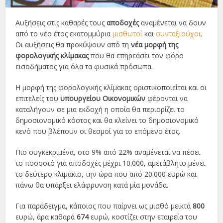
Αυξήσεις στις καθαρές τους
αποδοχές
αναµένεται να δουν
από το νέο έτος εκατοµµύρια
µισθωτοί
και
συνταξιούχοι
.
Οι αυξήσεις θα προκύψουν από τη
νέα µορφή της
φορολογικής κλίµακας
που θα επηρεάσει τον φόρο
εισοδήµατος για όλα τα φυσικά πρόσωπα.
Η µορφή της φορολογικής κλίµακας οριστικοποιείται και οι
επιτελείς του
υπουργείου Οικονοµικών
φέρονται να
καταλήγουν σε µια εκδοχή η οποία θα περιορίζει το
δηµοσιονοµικό κόστος και θα κλείνει το δηµοσιονοµικό
κενό που βλέπουν οι θεσµοί για το επόµενο έτος.
Πιο συγκεκριμένα, στο 9% από 22% αναµένεται να πέσει
το ποσοστό για αποδοχές µέχρι 10.000, αµετάβλητο µένει
το δεύτερο κλιµάκιο, την ώρα που από 20.000 ευρώ και
πάνω θα υπάρξει ελάφρυνση κατά µία µονάδα.
Για παράδειγμα, κάποιος που παίρνει ως μισθό μεικτά
800
ευρώ, άρα καθαρά
674
ευρώ, κοστίζει στην εταιρεία του