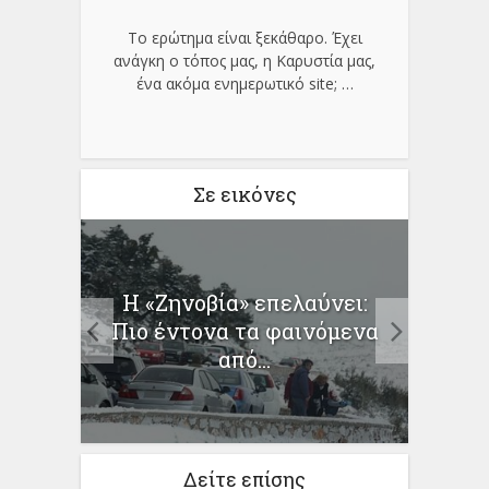
Το ερώτημα είναι ξεκάθαρο. Έχει
ανάγκη ο τόπος μας, η Καρυστία μας,
ένα ακόμα ενημερωτικό site;
…
Σε εικόνες
Η «Ζηνοβία» επελαύνει:
ΑΕΙ:
των
Πιο έντονα τα φαινόμενα
 ο...
από...
Δείτε επίσης