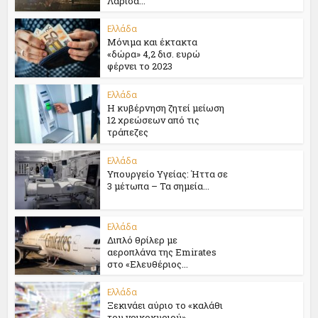
Λάρισα...
Ελλάδα
Μόνιμα και έκτακτα
«δώρα» 4,2 δισ. ευρώ
φέρνει το 2023
Ελλάδα
Η κυβέρνηση ζητεί μείωση
12 χρεώσεων από τις
τράπεζες
Ελλάδα
Υπουργείο Υγείας: Ήττα σε
3 μέτωπα – Τα σημεία...
Ελλάδα
Διπλό θρίλερ με
αεροπλάνα της Emirates
στο «Ελευθέριος...
Ελλάδα
Ξεκινάει αύριο το «καλάθι
του νοικοκυριού»