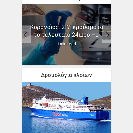
ς των
Κορονοϊός: 217 κρούσματα
Ζεσ
ς σε
το τελευταίο 24ωρο –...
1 min read
Δρομολόγια πλοίων