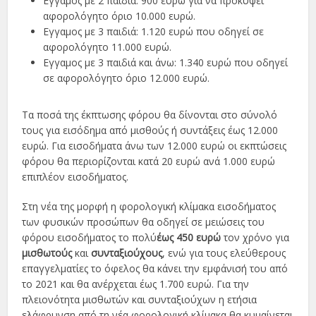
Εγγαµος µε 2 παιδιά: 900 ευρώ για να προκύψει
αφορολόγητο όριο 10.000 ευρώ.
Εγγαµος µε 3 παιδιά: 1.120 ευρώ που οδηγεί σε
αφορολόγητο 11.000 ευρώ.
Εγγαµος µε 3 παιδιά και άνω: 1.340 ευρώ που οδηγεί
σε αφορολόγητο όριο 12.000 ευρώ.
Τα ποσά της έκπτωσης φόρου θα δίνονται στο σύνολό
τους για εισόδηµα από µισθούς ή συντάξεις έως 12.000
ευρώ. Για εισοδήµατα άνω των 12.000 ευρώ οι εκπτώσεις
φόρου θα περιορίζονται κατά 20 ευρώ ανά 1.000 ευρώ
επιπλέον εισοδήµατος.
Στη νέα της µορφή η φορολογική κλίµακα εισοδήµατος
των φυσικών προσώπων θα οδηγεί σε µειώσεις του
φόρου εισοδήµατος το πολύ
έως 450 ευρώ
τον χρόνο για
µισθωτούς
και
συνταξιούχους
, ενώ για τους ελεύθερους
επαγγελµατίες το όφελος θα κάνει την εµφάνισή του από
το 2021 και θα ανέρχεται έως 1.700 ευρώ. Για την
πλειονότητα µισθωτών και συνταξιούχων η ετήσια
ελάφρυνση από τη νέα φορολογική κλίµακα θα κυµαίνεται