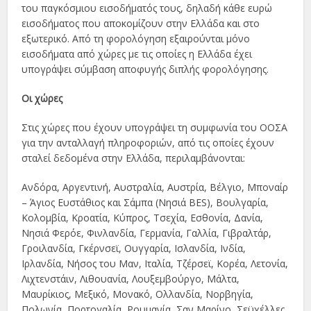
του παγκόσμιου εισοδήματός τους, δηλαδή κάθε ευρώ
εισοδήματος που αποκομίζουν στην Ελλάδα και στο
εξωτερικό. Από τη φορολόγηση εξαιρούνται μόνο
εισοδήματα από χώρες με τις οποίες η Ελλάδα έχει
υπογράψει σύμβαση αποφυγής διπλής φορολόγησης.
Οι χώρες
Στις χώρες που έχουν υπογράψει τη συμφωνία του ΟΟΣΑ
για την ανταλλαγή πληροφοριών, από τις οποίες έχουν
σταλεί δεδομένα στην Ελλάδα, περιλαμβάνονται:
Ανδόρα, Αργεντινή, Αυστραλία, Αυστρία, Βέλγιο, Μποναίρ
– Άγιος Ευστάθιος και Σάμπα (Νησιά BES), Βουλγαρία,
Κολομβία, Κροατία, Κύπρος, Τσεχία, Εσθονία, Δανία,
Νησιά Φερόε, Φινλανδία, Γερμανία, Γαλλία, Γιβραλτάρ,
Γροιλανδία, Γκέρνσεϊ, Ουγγαρία, Ισλανδία, Ινδία,
Ιρλανδία, Νήσος του Μαν, Ιταλία, Τζέρσεϊ, Κορέα, Λετονία,
Λιχτενστάιν, Λιθουανία, Λουξεμβούργο, Μάλτα,
Μαυρίκιος, Μεξικό, Μονακό, Ολλανδία, Νορβηγία,
Πολωνία, Πορτογαλία, Ρουμανία, Σαν Μαρίνο, Σεϋχέλλες,