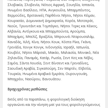
Σλοβακία, Σλοβενία, Νότιος Αφρική, Σουηδία, Ισπανία,
Ηνωμένο Βασίλειο, ΗΠΑ, Ανγκουίλα, Μπαρμπέιντος,
Βερμούδες, Βρετανικές Παρθένοι Νήσοι, Νήσοι Κέιμαν,
Κουρασάο, Δομινικανή Δημοκρατία, Κορέα, Μοτσεράτ,
Νιούε, Τρινιντάντ και Τομπάγκο, Νήσοι Τερκς και Κέικος,
Αλβανία, Αντίγκουα και Μπαρμπούντα, Αρούμπα,
Μπαχάμες, Μπελίζ, Βραζιλία, Μπρουνέι Νταρουσαλάμ,
Καναδάς, Χιλή, Κίνα, Νήσοι Κουκ, Κόστα Ρίκα, Γκάνα,
Γρενάδα, Χονγκ Κονγκ, Ινδονησία, Ισραήλ, Ιαπωνία,
Κουβέιτ, Νήσοι Μάρσαλ, Μακάο, Μαλαισία, Μονακό, Νέα
Ζηλανδία, Παναμάς, Κατάρ, Ρωσία, Σεντ Κιτς και Νέβις,
Σαμόα, Σάντα Λουσία, Σεντ Βίνσεντ και Γρεναδίνες,
Σαουδική Αραβία, Σιγκαπούρη, Σεν Μαρτέν, Ελβετία,
Τουρκία, Ηνωμένα Αραβικά Εμιράτα, Ουρουγουάη,
Μπαχρέιν, Ναούρου, Βανουάτου.
Βραχυχρόνιες μισθώσεις
Εκτός από τα παραπάνω, η φορολογική διοίκηση
οργανώνει και την κίνηση-ματ για τους φορολογούμενους