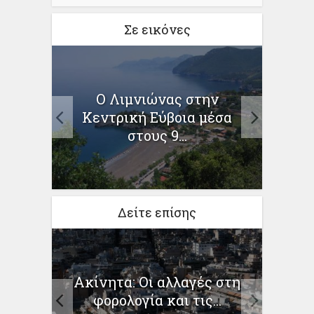
Σε εικόνες
Ο Λιμνιώνας στην
Η
Κεντρική Εύβοια μέσα
«φωτ
στους 9...
των
βρίου
Δείτε επίσης
στιμα
Κο
Ακίνητα: Οι αλλαγές στη
 Όλο
τσε
φορολογία και τις...