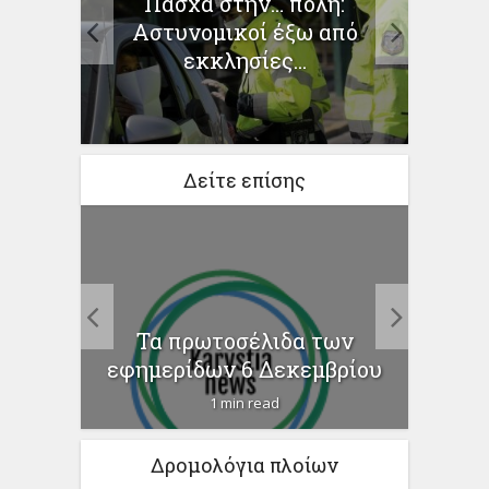
Πάσχα στην… πόλη:
 τους
Παν
Αστυνομικοί έξω από
ους
ευτυ
εκκλησίες...
Δείτε επίσης
Οι
Έφοδ
 και
Τα πρωτοσέλιδα των
εφημερίδων 6 Δεκεμβρίου
1 min read
Δρομολόγια πλοίων