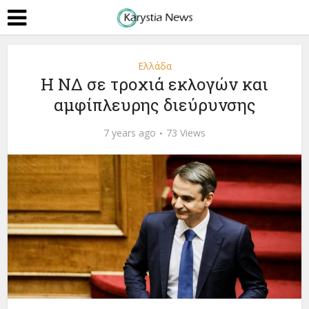
Ελλάδα
Η ΝΔ σε τροχιά εκλογών και
αµφίπλευρης διεύρυνσης
7 years ago
73 Views