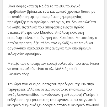
Είναι σαφές κατά τη Ν∆ ότι το πρωθυπουργικό
περιβάλλον βρίσκεται εδώ και αρκετό χρονικό διάστηµα
σε αναζήτηση της προσφορότερης ηµεροµηνίας
προκήρυξης των προώρων εκλογών, και δεν αποκλείεται
να λάβει τις τελικές του αποφάσεις έως το πρώτο
δεκαπενθήµερο του Μαρτίου. Απόλυτη εκλογική
ετοιµότητα είναι η απάντηση του Κυριάκου Μητσοτάκη, ο
οποίος προσαρµόζει πλέον τον «γαλάζιο» πολιτικό και
οργανωτικό σχεδιασµό στις ανάγκες των επικείµενων
εκλογικών οροσήµων.
Μεταξύ των υποψήφιων ευρωβουλευτών που αναµένεται
να ανακοινωθούν είναι οι Αλ. Μαλλιάς και Π.
Ελευθεριάδης
Την ώρα που οι εξορµήσεις του προέδρου της Ν∆ στην
περιφέρεια, αλλά και οι αιφνιδιαστικές επισκέψεις του
εντός λεκανοπεδίου πυκνώνουν, η µεθαυριανή (Τετάρτη)
εκδήλωση της Γραµµατείας του Οργανωτικού σε γνωστό
κεντρικό αθηναϊκό ξενοδοχείο αποτελεί κεντρικό πολιτικό