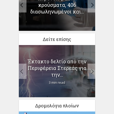
Στ
κρούσματα, 406
φόρο
διασωληνωμένοι και...
των
ΐου
Δείτε επίσης
ς 600
Έκτακτο δελτίο από την
Ακρ
 στη
Περιφέρεια Στερεάς για
στ
την...
3 min read
Δρομολόγια πλοίων