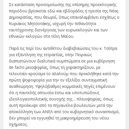
Σε κατάσταση προσοµοίωσης της επίσηµης προεκλογικής
περιόδου βρίσκεται εδώ και εβδοµάδες η ηγεσία της Νέας
∆ηµοκρατίας, που θεωρεί, όπως επαναλαµβάνει εσχάτως ο
Κυριάκος Μητσοτάκης, ισχυρή την πιθανότητα
ταυτόχρονης διενέργειας των ευρωεκλογών και των
εθνικών εκλογών στα τέλη Μαΐου.
Παρά τις περί του αντιθέτου διαβεβαιώσεις του κ. Τσίπρα
για εξάντληση της τετραετίας, στην Πειραιώς
διαπιστώνουν διαλυτικά συµπτώµατα σε µια κυβέρνηση
de facto µειοψηφίας, όπως τη χαρακτηρίζουν, µε
τελευταίο κρούσµα το αλαλούµ που προκλήθηκε κατά την
πρώτη ψηφοφορία για την εν εξελίξει συνταγµατική
αναθεώρηση. Υψηλόβαθµες κοµµατικές πηγές επιµένουν
ότι η παντελής απουσία έστω και υποτυπώδους
ιδεολογικοπολιτικής συνοχής της… πλειοψηφίας, όπως
αυτή προέκυψε από τα πηγαινέλα βουλευτών µετά την
αποκόλληση των ΑΝΕΛ από τον κυβερνητικό συνασπισµό,
δεν µπορεί να εγγυηθεί τη µακροηµέρευση του νέου
σχήµατος.