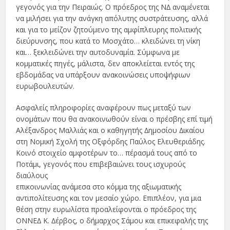
γεγονός για την Πειραιώς. Ο πρόεδρος της Ν∆ αναµένεται
να µιλήσει για την ανάγκη απόλυτης συστράτευσης, αλλά
και για το µείζον ζητούµενο της αµφίπλευρης πολιτικής
διεύρυνσης, που κατά το Μοσχάτο… κλειδώνει τη νίκη
και… ξεκλειδώνει την αυτοδυναµία. Σύµφωνα µε
κοµµατικές πηγές, µάλιστα, δεν αποκλείεται εντός της
εβδοµάδας να υπάρξουν ανακοινώσεις υποψήφιων
ευρωβουλευτών.
Ασφαλείς πληροφορίες αναφέρουν πως µεταξύ των
ονοµάτων που θα ανακοινωθούν είναι ο πρέσβης επί τιµή
Αλέξανδρος Μαλλιάς και ο καθηγητής ∆ηµοσίου ∆ικαίου
στη Νοµική Σχολή της Οξφόρδης Παύλος Ελευθεριάδης.
Κοινό στοιχείο αµφοτέρων το… πέρασµά τους από το
Ποτάµι, γεγονός που επιβεβαιώνει τους ισχυρούς
διαύλους
επικοινωνίας ανάµεσα στο κόµµα της αξιωµατικής
αντιπολίτευσης και τον µεσαίο χώρο. Επιπλέον, για µια
θέση στην ευρωλίστα προαλείφονται ο πρόεδρος της
ΟΝΝΕ∆ Κ. ∆έρβος, ο δήµαρχος Σάµου και επικεφαλής της