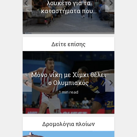
είων
λουκέτο για τα
καταστήματα που...
Δείτε επίσης
ης
Μόνο νίκη με Χίμκι θέλει
Τα π
ς και
ο Ολυμπιακός
–
1 min read
Δρομολόγια πλοίων