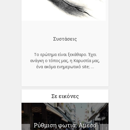
Συστάσεις
Το ερώτημα είναι ξεκάθαρο. Έχει
ανάγκη ο τόπος μας, η Καρυστία μας,
ένα ακόμα ενημερωτικό site;
…
Σε εικόνες
ους:
Ρύθμιση φωτιά: Αμεσο
Χωρί