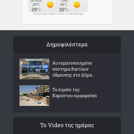
πρόγνωση καιρού από το weather.gr
Δημοφιλέστερα
Αυτοματοποιημένο
σύστημα δικτύων
ύδρευσης στο Δήμο...
Το λιμάνι της
Καρύστου ομορφαίνει
Το Video της ημέρας