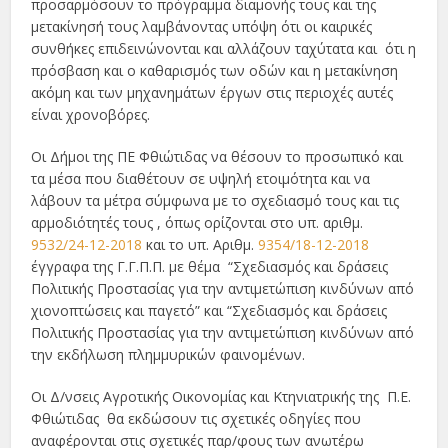
προσαρμόσουν το πρόγραμμα διαμονής τους και της
μετακίνησή τους λαμβάνοντας υπόψη ότι οι καιρικές
συνθήκες επιδεινώνονται και αλλάζουν ταχύτατα και ότι η
πρόσβαση και ο καθαρισμός των οδών και η μετακίνηση
ακόμη και των μηχανημάτων έργων στις περιοχές αυτές
είναι χρονοβόρες.
Οι Δήμοι της ΠΕ Φθιώτιδας να θέσουν το προσωπικό και
τα μέσα που διαθέτουν σε υψηλή ετοιμότητα και να
λάβουν τα μέτρα σύμφωνα με το σχεδιασμό τους και τις
αρμοδιότητές τους , όπως ορίζονται στο υπ. αριθμ.
9532/24-12-2018
και το υπ. Αριθμ.
9354/18-12-2018
έγγραφα της Γ.Γ.Π.Π. με θέμα “Σχεδιασμός και δράσεις
Πολιτικής Προστασίας για την αντιμετώπιση κινδύνων από
χιονοπτώσεις και παγετό” και “Σχεδιασμός και δράσεις
Πολιτικής Προστασίας για την αντιμετώπιση κινδύνων από
την εκδήλωση πλημμυρικών φαινομένων.
Οι Δ/νσεις Αγροτικής Οικονομίας και Κτηνιατρικής της Π.Ε.
Φθιώτιδας θα εκδώσουν τις σχετικές οδηγίες που
αναφέρονται στις σχετικές παρ/φους των ανωτέρω