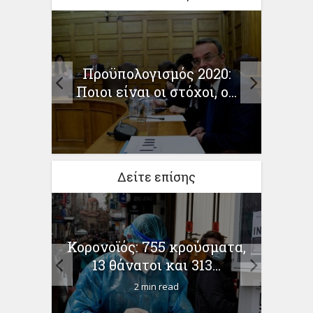
Η μ
να το
Προϋπολογισμός 2020:
...
Ποιοι είναι οι στόχοι, o...
Δείτε επίσης
 Με
Τα
Κορονοϊός: 755 κρούσματα,
ματα
ανάκ
13 θάνατοι και 313...
2 min read