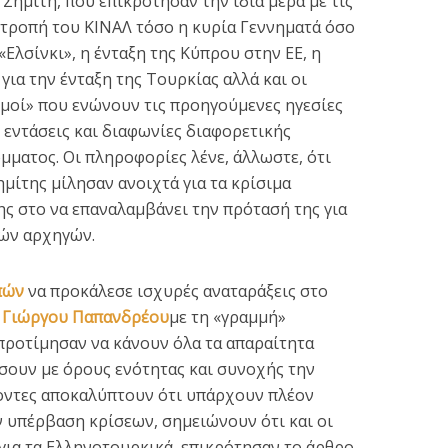
 Σημίτη, που επικρότησαν την ίδια μέρα με τις
ιτροπή του ΚΙΝΑΛ τόσο η κυρία Γεννηματά όσο
Ελσίνκι», η ένταξη της Κύπρου στην ΕΕ, η
ια την ένταξη της Τουρκίας αλλά και οι
θμοί» που ενώνουν τις προηγούμενες ηγεσίες
 εντάσεις και διαφωνίες διαφορετικής
μματος. Οι πληροφορίες λένε, άλλωστε, ότι
μίτης μίλησαν ανοιχτά για τα κρίσιμα
της στο να επαναλαμβάνει την πρότασή της για
ών αρχηγών.
πών
να προκάλεσε ισχυρές αναταράξεις στο
υ
Γιώργου Παπανδρέου
με τη «γραμμή»
προτίμησαν να κάνουν όλα τα απαραίτητα
σουν με όρους ενότητας και συνοχής την
ζοντες αποκαλύπτουν ότι υπάρχουν πλέον
ν υπέρβαση κρίσεων, σημειώνουν ότι και οι
ς για τα Ελληνοτουρκικά, επικρότησαν το άρθρο