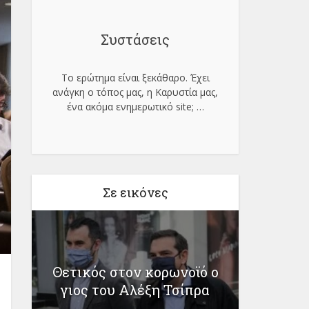
Συστάσεις
Το ερώτημα είναι ξεκάθαρο. Έχει
ανάγκη ο τόπος μας, η Καρυστία μας,
ένα ακόμα ενημερωτικό site;
…
Σε εικόνες
Έρευνα 
Θετικός στον κορωνοϊό ο
κών
Ελλ
γιος του Αλέξη Τσίπρα
α