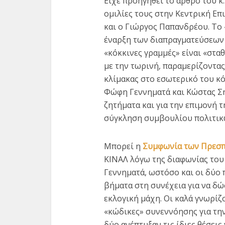
Είχε προηγηθεί το άρθρο του κ.
ομιλίες τους στην Κεντρική Επ
και ο Γιώργος Παπανδρέου. Το «
έναρξη των διαπραγματεύσεων γ
«κόκκινες γραμμές» είναι «στα
με την τωρινή, παραμερίζοντας
κλίμακας στο εσωτερικό του κό
Φώφη Γεννηματά και Κώστας Ση
ζητήματα και για την επιμονή 
σύγκληση συμβουλίου πολιτικ
Μπορεί η
Συμφωνία των Πρεσ
ΚΙΝΑΛ λόγω της διαφωνίας το
Γεννηματά, ωστόσο και οι δύο 
βήματα στη συνέχεια για να δώ
εκλογική μάχη. Οι καλά γνωρί
«κώδικες» συνεννόησης για τη
δύο ανέπτυξαν τις ίδιες θέσει