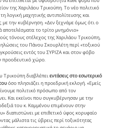
 να επιτίθεται με σφοδρότητα κάθε φορά που
ίον της Χαριλάου Τρικούπη. Το νέο πολιτικό
 τη λογική μαχητικής αντιπολίτευσης και
 με την κυβέρνηση. «Δεν ξεχνάμε όμως ότι ο
ά αποτελέσματα: το τρίτο μνημόνιο»
κούς τόνους στέλεχος της Χαριλάου Τρικούπη,
 δηλώσεις του Πάνου Σκουρλέτη περί «τοξικού
γκρούσεις εντός του ΣΥΡΙΖΑ και στον φόβο
ν προοδευτικό χώρο.
ου Τρικούπη διαβλέπει
εντάσεις στο εσωτερικό
του
όσο πλησιάζει η προεδρική εκλογή. «Εμείς
είνουμε πολιτικό πρόσωπο από τον
ει. Και εκείνοι που συγκυβέρνησαν με την
οδεξιά του κ. Καμμένου επιμένουν στην
υ» διαπιστώνει με επιθετικό ύφος κορυφαίο
ντας μάλιστα τις ύβρεις περί τοξικότητας
ρνήθηκε κατηγορηματικά το σενάριο να