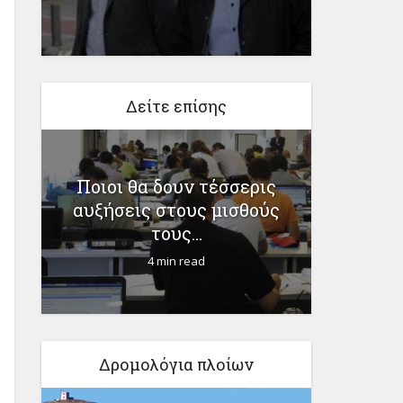
Δείτε επίσης
7
Ποιοι θα δουν τέσσερις
Εκλ
ν
αυξήσεις στους μισθούς
Δ
τους...
Πρωτοβο
4 min read
Δρομολόγια πλοίων