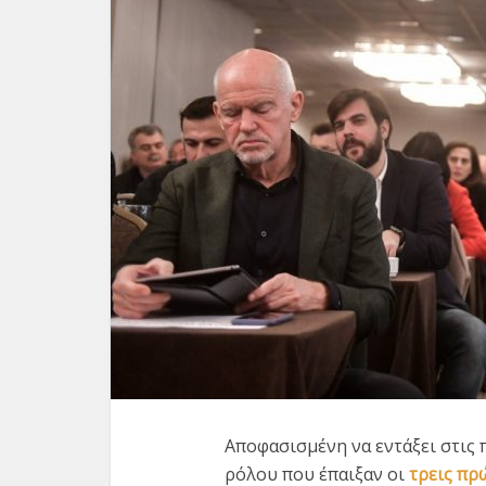
Έρευνα 
Ελλ
Αποφασισμένη να εντάξει στις 
α
ρόλου που έπαιξαν οι
τρεις πρ