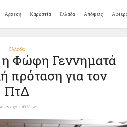
Αρχική
Καρυστία
Ελλάδα
Απόψεις
Αφιερ
Ελλάδα
 η Φώφη Γεννηματά
λή πρόταση για τον
ΠτΔ
years ago
49 Views