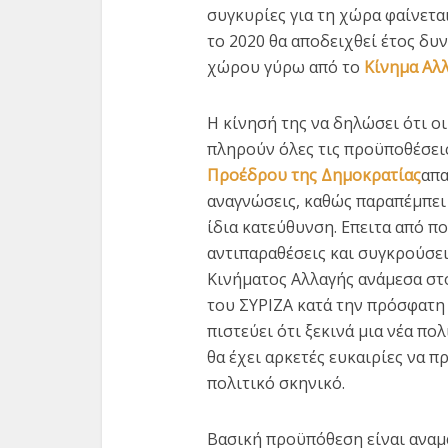
συγκυρίες για τη χώρα φαίνεται
το 2020 θα αποδειχθεί έτος δ
χώρου γύρω από το
Κίνημα Αλ
Η κίνησή της να δηλώσει ότι οι
πληρούν όλες τις προϋποθέσεις
Προέδρου της Δημοκρατίας
απα
αναγνώσεις, καθώς παραπέμπει 
Εκλ
ίδια κατεύθυνση. Επειτα από π
Δ
αντιπαραθέσεις και συγκρούσει
Πρωτοβο
Κινήματος Αλλαγής ανάμεσα στ
του ΣΥΡΙΖΑ κατά την πρόσφατη
πιστεύει ότι ξεκινά μια νέα πο
θα έχει αρκετές ευκαιρίες να 
πολιτικό σκηνικό.
Βασική προϋπόθεση είναι αναμ