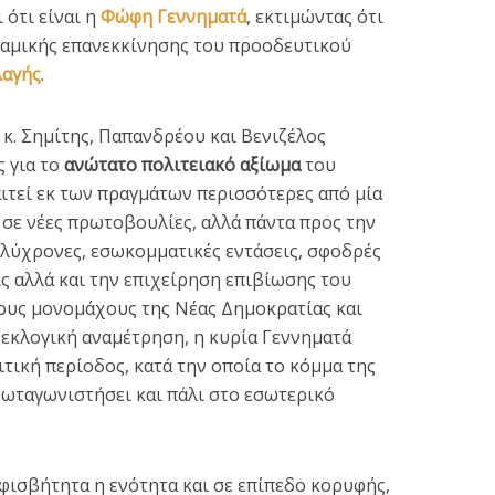
 ότι είναι η
Φώφη Γεννηματά
, εκτιμώντας ότι
υναμικής επανεκκίνησης του προοδευτικού
λαγής
.
 κ. Σημίτης, Παπανδρέου και Βενιζέλος
 για το
ανώτατο πολιτειακό αξίωμα
του
ιτεί εκ των πραγμάτων περισσότερες από μία
σε νέες πρωτοβουλίες, αλλά πάντα προς την
ογή Προέδρου
«Μαύρα» τα βλέπουν 
ολύχρονες, εσωκομματικές εντάσεις, σφοδρές
ημοκρατίας:
στους 10 και μετά τη
ς αλλά και την επιχείρηση επιβίωσης του
υλίες κινήσεων...
έξοδο από...
ους μονομάχους της Νέας Δημοκρατίας και
3 min read
1 min read
 εκλογική αναμέτρηση, η κυρία Γεννηματά
λιτική περίοδος, κατά την οποία το κόμμα της
πρωταγωνιστήσει και πάλι στο εσωτερικό
φισβήτητα η ενότητα και σε επίπεδο κορυφής,