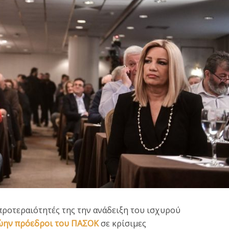
: Μόνο το 10% των
Οδηγίες για τη σωστή
ήνων χρηστών
υποβολή των φορολογι
προτεραιότητές της την ανάδειξη του ισχυρού
ισθάνεται...
δηλώσεων
ώην πρόεδροι του ΠΑΣΟΚ
σε κρίσιμες