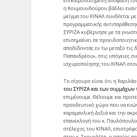
επικαιροποιημένη απόφασή του
η Κουμουνδούρου βάλλει εναντ
μείγμα του ΚΙΝΑΛ συνδέεται με
προγραμματικής αντιπαράθεσης
ΣΥΡΙΖΑ κυβέρνησε με τα γνωστ
επισημαίνει σε προειδοποιητι
αποδίδοντας εν τω μεταξύ τις
Παπανδρέου», στις υπόγειες συ
ισχυροποίησης του ΚΙΝΑΛ στο
Το σίγουρο είναι ότι η Χαριλά
του ΣΥΡΙΖΑ και των συμμάχων 
επιμένουμε. Θέλουμε και προτ
προοδευτικό χώρο που να ενών
καραμανλική Δεξιά και την ακρ
επανεκλογή του κ. Παυλόπουλο
στέλεχος του ΚΙΝΑΛ, επιστρέφο
στον κ. Σκουρλέτη, ο οποίος α