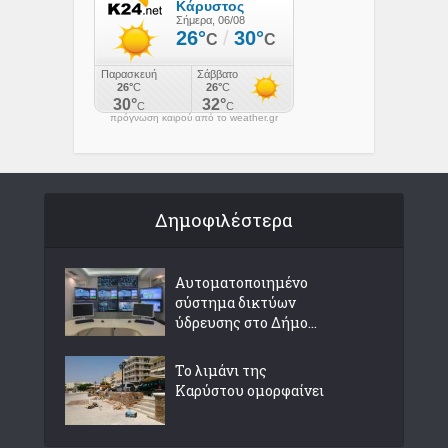
πρόγνωση καιρού από το weather.gr
Δημοφιλέστερα
Αυτοματοποιημένο
σύστημα δικτύων
ύδρευσης στο Δήμο...
Το λιμάνι της
Καρύστου ομορφαίνει