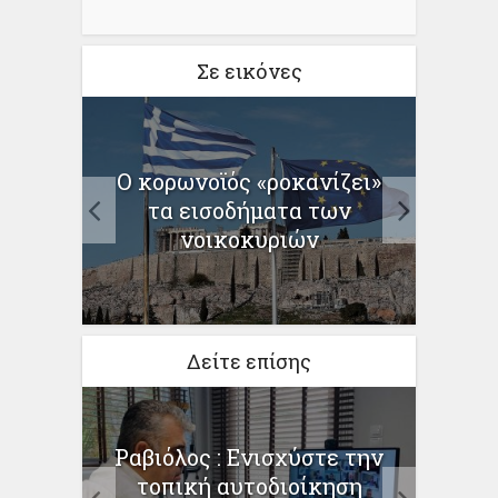
Σε εικόνες
Ο κορωνοϊός «ροκανίζει»
Τα
ί οι
τα εισοδήματα των
αι...
νοικοκυριών
Δείτε επίσης
 για
Ραβιόλος : Ενισχύστε την
Bas
βολή
τοπική αυτοδιοίκηση
L