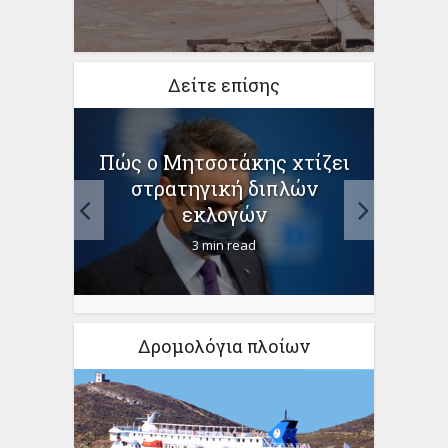
Δείτε επίσης
Πώς ο Μητσοτάκης χτίζει
υ ο
Η κα
στρατηγική διπλών
άκος
εκλογών
3 min read
Δρομολόγια πλοίων