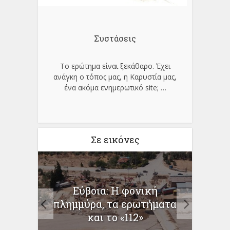
Συστάσεις
Το ερώτημα είναι ξεκάθαρο. Έχει
ανάγκη ο τόπος μας, η Καρυστία μας,
ένα ακόμα ενημερωτικό site;
…
Σε εικόνες
Εύβοια: Η φονική
Εμβο
νεται
πλημμύρα, τα ερωτήματα
ανά 
ον...
και το «112»