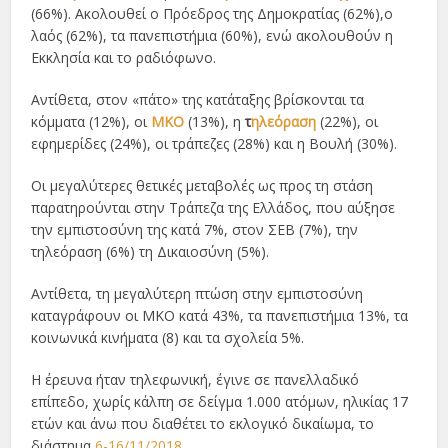
(66%). Ακολουθεί ο Πρόεδρος της Δημοκρατίας (62%),ο
λαός (62%), τα πανεπιστήμια (60%), ενώ ακολουθούν η
Εκκλησία και το ραδιόφωνο.
Αντίθετα, στον «πάτο» της κατάταξης βρίσκονται τα
κόμματα (12%), οι
ΜΚΟ
(13%), η
τ
ηλεόραση
(22%), οι
εφημερίδες (24%), οι τράπεζες (28%) και η Βουλή (30%).
Οι μεγαλύτερες θετικές μεταβολές ως προς τη στάση
παρατηρούνται στην Τράπεζα της Ελλάδος, που αύξησε
την εμπιστοσύνη της κατά 7%, στον ΣΕΒ (7%), την
τηλεόραση (6%) τη Δικαιοσύνη (5%).
Αντίθετα, τη μεγαλύτερη πτώση στην εμπιστοσύνη
καταγράφουν οι ΜΚΟ κατά 43%, τα πανεπιστήμια 13%, τα
κοινωνικά κινήματα (8) και τα σχολεία 5%.
Η έρευνα ήταν τηλεφωνική, έγινε σε πανελλαδικό
επίπεδο, χωρίς κάλπη σε δείγμα 1.000 ατόμων, ηλικίας 17
ετών και άνω που διαθέτει το εκλογικό δικαίωμα, το
διάστημα
6-16/11/2018
.