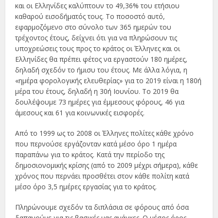
και οι Ελληνίδες καλύπτουν το 49,36% του ετήσιου
καθαρού εισοδήματός τους. Το ποσοστό αυτό,
εφαρμοζόμενο στο σύνολο των 365 ημερών του
τρέχοντος έτους, δείχνει ότι για να πληρώσουν τις
υποχρεώσεις τους προς το κράτος οι Έλληνες και οι
Ελληνίδες θα πρέπει φέτος να εργαστούν 180 ημέρες,
δηλαδή σχεδόν το ήμισυ του έτους. Με άλλα λόγια, η
«ημέρα φορολογικής ελευθερίας» για το 2019 είναι η 180ή
μέρα του έτους, δηλαδή η 30ή Ιουνίου. Το 2019 θα
δουλέψουμε 73 ημέρες για έμμεσους φόρους, 46 για
άμεσους και 61 για κοινωνικές εισφορές.
Από το 1999 ως το 2008 οι Έλληνες πολίτες κάθε χρόνο
που περνούσε εργάζονταν κατά μέσο όρο 1 ημέρα
παραπάνω για το κράτος. Κατά την περίοδο της
δημοσιονομικής κρίσης (από το 2009 μέχρι σήμερα), κάθε
χρόνος που περνάει προσθέτει στον κάθε πολίτη κατά
μέσο όρο 3,5 ημέρες εργασίας για το κράτος.
Πληρώνουμε σχεδόν τα διπλάσια σε φόρους από όσα
δαπανούμε για τις βασικές μας ανάγκες. Ο μέσος όρος