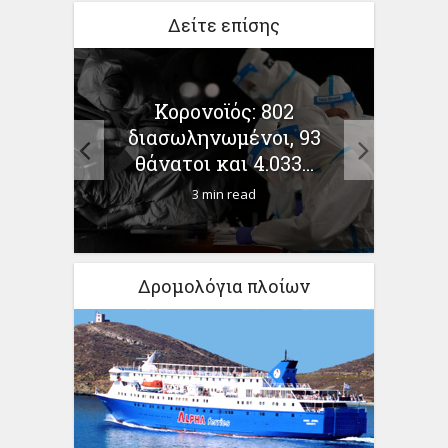
Δείτε επίσης
Κορονοϊός: 802
ΕΦ
διασωληνωμένοι, 93
αμοι
...
θάνατοι και 4.033...
3 min read
Δρομολόγια πλοίων