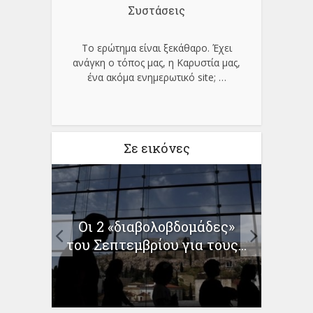
Συστάσεις
Το ερώτημα είναι ξεκάθαρο. Έχει
ανάγκη ο τόπος μας, η Καρυστία μας,
ένα ακόμα ενημερωτικό site;
…
Σε εικόνες
ής
Χρήμ
Οι 2 «διαβολοβδομάδες»
τρια
δράσ
του Σεπτεμβρίου για τους...