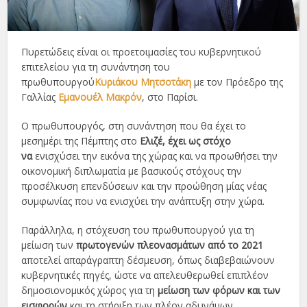
Πυρετώδεις είναι οι προετοιμασίες του κυβερνητικού
επιτελείου για τη συνάντηση του
πρωθυπουργού
Κυριάκου Μητσοτάκη
με τον Πρόεδρο της
Γαλλίας
Εμανουέλ Μακρόν
, στο Παρίσι.
Ο πρωθυπουργός, στη συνάντηση που θα έχει το
μεσημέρι της Πέμπτης στο
Ελιζέ, έχει ως στόχο
να
ενισχύσει την εικόνα της χώρας και να προωθήσει την
οικονομική διπλωματία με βασικούς στόχους την
προσέλκυση επενδύσεων και την προώθηση μίας νέας
συμφωνίας που να ενισχύει την ανάπτυξη στην χώρα.
Παράλληλα, η στόχευση του πρωθυπουργού για τη
μείωση των
πρωτογενών πλεονασμάτων από το 2021
αποτελεί απαράγραπτη δέσμευση, όπως διαβεβαιώνουν
κυβερνητικές πηγές, ώστε να απελευθερωθεί επιπλέον
δημοσιονομικός χώρος για τη
μείωση των φόρων και των
εισφορών
και τη στήριξη των πλέον αδυνάμων.