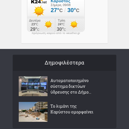
πρόγνωση καιρού από το weather.gr
Δημοφιλέστερα
Αυτοματοποιημένο
σύστημα δικτύων
ύδρευσης στο Δήμο...
Το λιμάνι της
Καρύστου ομορφαίνει