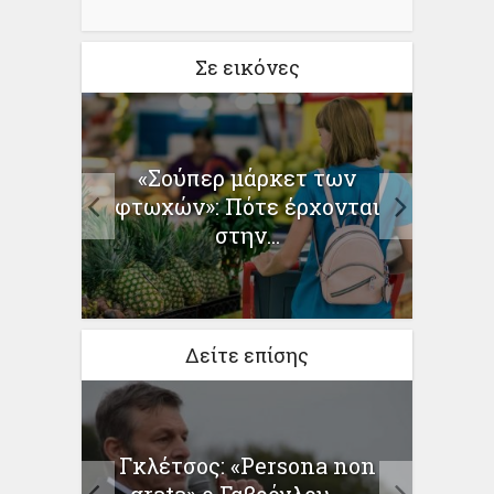
Σε εικόνες
:
«Σούπερ μάρκετ των
Τουρι
ους
φτωχών»: Πότε έρχονται
Μ
στην...
Δείτε επίσης
Γκλέτσος: «Persona non
Φόροι
ικοί
grata» ο Γαβρόγλου –...
μει