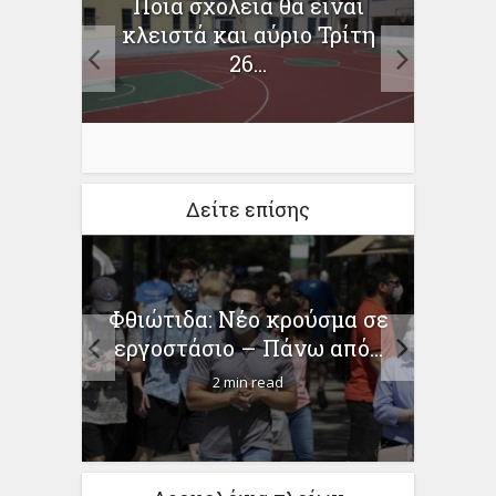
Ποια σχολεία θα είναι
κλειστά και αύριο Τρίτη
γει η
Η εξ
26...
νομία
Πό
Δείτε επίσης
Ραβ
τέλος
Φθιώτιδα: Νέο κρούσμα σε
υπη
μα...
εργοστάσιο – Πάνω από...
2 min read