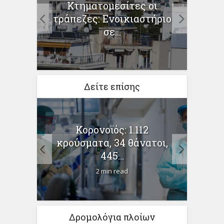
Κτηματομεσίτες οι
Κορο
τική
τράπεζες: Ενοικιαστήριο
δι
σε...
Δείτε επίσης
για τα
Κορονοϊός: 1.112
Οι ε
κρούσματα, 34 θάνατοι,
στη
445...
2 min read
Δρομολόγια πλοίων