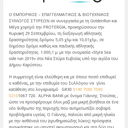
Ο ΕΜΠΟΡΙΚΟΣ – ΕΠΑΓΓΕΛΜΑΤΙΚΟΣ & ΒΙΟΤΕΧΝΙΚΟΣ
ΣΥΛΛΟΓΟΣ ΣΤΥΡΕΩΝ σε συνεργασία με τη GoldenRun και
Μέγα χορηγό την PROTERGIA, προκηρύσσουν την
Κυριακή 29 Σεπτεμβρίου, τη διεξαγωγή αθλητικής
δραστηριότητας δρόμου 5,05 χλμ και 10,01χλμ., σε
δημόσιο δρόμο καθώς και παιδικής αθλητικής
δραστηριότητας
1.000,1 μ. με την ονομασία «Styra Sea
side run 2019» στα Νέα Στύρα Ευβοίας υπό την αιγίδα του
Δήμου Καρύστου.
Η συμμετοχή είναι ελεύθερη και με όποιο ποσό επιθυμεί
ο καθένας, με την επιθυμία του Συλλόγου να
γίνει
κατάθεση στο λογαριασμό
GR30
0140 7590 7590
0210
1067 720.
ALPHA BANK με όνομα Γιάννης
Στούπας ,
ώστε να προσφέρουμε όλοι μαζί μια μικρή βοήθεια σε ένα
νέο άνθρωπο της περιοχής που αντιμετωπίζει σοβαρά
προβλήματα υγείας. Ο Γιάννης, παλεύει από μικρή ηλικία
με την ασθένειά του (ερυθηματώδης λύκος) πρόσφατα
αναγκάστηκε να υποστεί ακρωτηριασμό και στα δύο του