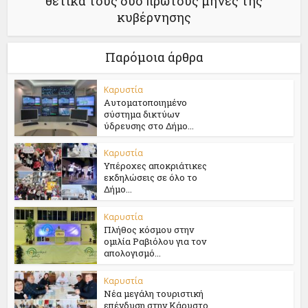
θετικά τους δύο πρώτους μήνες της
κυβέρνησης
Παρόμοια άρθρα
Καρυστία
Αυτοματοποιημένο
σύστημα δικτύων
ύδρευσης στο Δήμο...
Καρυστία
Υπέροχες αποκριάτικες
εκδηλώσεις σε όλο το
Δήμο...
Καρυστία
Πλήθος κόσμου στην
ομιλία Ραβιόλου για τον
απολογισμό...
Καρυστία
Νέα μεγάλη τουριστική
επένδυση στην Κάρυστο