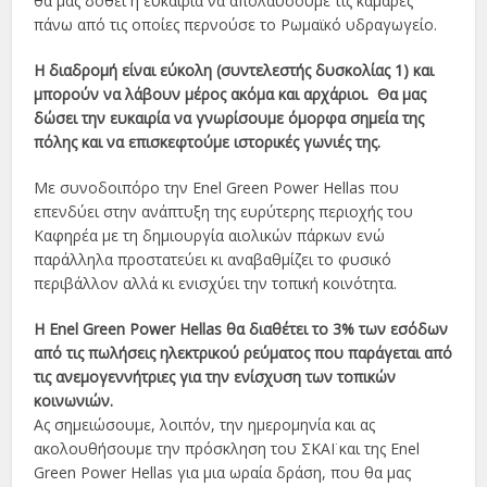
θα μας δοθεί η ευκαιρία να απολαύσουμε τις καμάρες
πάνω από τις οποίες περνούσε το Ρωμαϊκό υδραγωγείο.
Η διαδρομή είναι εύκολη (συντελεστής δυσκολίας 1) και
μπορούν να λάβουν μέρος ακόμα και αρχάριοι. Θα μας
δώσει την ευκαιρία να γνωρίσουμε όμορφα σημεία της
πόλης και να επισκεφτούμε ιστορικές γωνιές της.
Με συνοδοιπόρο την Enel Green Power Hellas που
επενδύει στην ανάπτυξη της ευρύτερης περιοχής του
Καφηρέα με τη δημιουργία αιολικών πάρκων ενώ
παράλληλα προστατεύει κι αναβαθμίζει το φυσικό
περιβάλλον αλλά κι ενισχύει την τοπική κοινότητα.
Η Enel Green Power Hellas θα διαθέτει το 3% των εσόδων
από τις πωλήσεις ηλεκτρικού ρεύματος που παράγεται από
τις ανεμογεννήτριες για την ενίσχυση των τοπικών
κοινωνιών.
Ας σημειώσουμε, λοιπόν, την ημερομηνία και ας
ακολουθήσουμε την πρόσκληση του ΣΚΑΪ και της Enel
Green Power Hellas για μια ωραία δράση, που θα μας