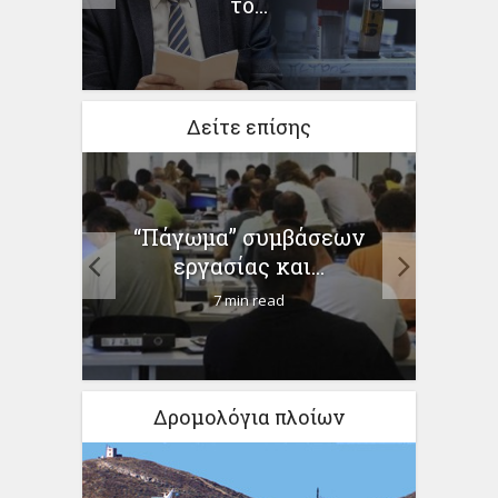
το...
Δείτε επίσης
 φως”
“Πάγωμα” συμβάσεων
Κορω
.
εργασίας και...
7 min read
Δρομολόγια πλοίων