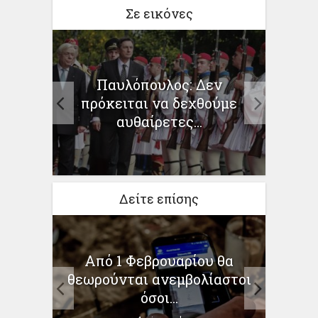
Σε εικόνες
γελμα
Παυλόπουλος: Δεν
Πρόσ
 το
πρόκειται να δεχθούμε
αυθαίρετες...
Δείτε επίσης
ανοί
Από 1 Φεβρουαρίου θα
Με
θεωρούνται ανεμβολίαστοι
όσοι...