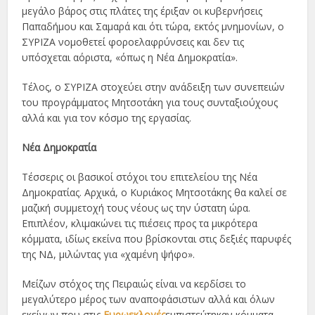
μεγάλο βάρος στις πλάτες της έριξαν οι κυβερνήσεις
Παπαδήμου και Σαμαρά και ότι τώρα, εκτός μνημονίων, ο
ΣΥΡΙΖΑ νομοθετεί φοροελαφρύνσεις και δεν τις
υπόσχεται αόριστα, «όπως η Νέα Δημοκρατία».
Τέλος, ο ΣΥΡΙΖΑ στοχεύει στην ανάδειξη των συνεπειών
του προγράμματος Μητσοτάκη για τους συνταξιούχους
αλλά και για τον κόσμο της εργασίας.
Νέα Δημοκρατία
Τέσσερις οι βασικοί στόχοι του επιτελείου της Νέα
Δημοκρατίας. Αρχικά, ο Κυριάκος Μητσοτάκης θα καλεί σε
μαζική συμμετοχή τους νέους ως την ύστατη ώρα.
Επιπλέον, κλιμακώνει τις πιέσεις προς τα μικρότερα
κόμματα, ιδίως εκείνα που βρίσκονται στις δεξιές παρυφές
της ΝΔ, μιλώντας για «χαμένη ψήφο».
Μείζων στόχος της Πειραιώς είναι να κερδίσει το
μεγαλύτερο μέρος των αναποφάσιστων αλλά και όλων
εκείνων που στις
Ευρωεκλογές
εμπιστεύτηκαν κόμματα