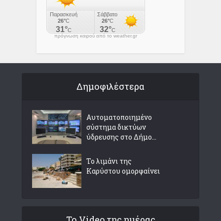
πρόγνωση καιρού από το weather.gr
Δημοφιλέστερα
Αυτοματοποιημένο
σύστημα δικτύων
ύδρευσης στο Δήμο...
Το λιμάνι της
Καρύστου ομορφαίνει
Το Video της ημέρας