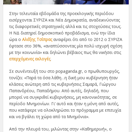
Στην τελευταία εβδομάδα της προεκλογικής περιόδου
εισέρχονται ΣΥΡΙΖΑ και Νέα Δημοκρατία, αναδεικνύοντας
τις διαφορετικές στρατηγικές αλλά και τις στοχεύσεις τους.
Η ΝΔ διατηρεί δημοσκοπικό προβάδισμα, ενώ την ίδια
ώρα ο
Αλέξης Τσίπρας
αναφέρει ότι από το 2012 ο ΣΥΡΙΖΑ
έφτασε στο 36%, «αναπτύσσοντας μία πολύ ισχυρή σχέση
με την κοινωνία» και δηλώνει βέβαιος πως θα νικήσει στις
επερχόμενες εκλογές
.
Σε συνέντευξή του στο popaganda.gr, ο πρωθυπουργός,
τονίζει: «Παρά τα όσα λάθη…η δική μου κυβέρνηση ήταν
κλάσεις ανώτερη από τις κυβερνήσεις Σαμαρά, Γιώργου
Παπανδρέου, Παπαδήμου. Από αυτές, δηλαδή, που
μπορεί να συγκριθεί κυβερνήσεις, μη κανονικότητας, σε
περίοδο Μνημονίων. Γι’ αυτό και ήταν η μόνη από αυτές,
που κατάφερε να ολοκληρώσει το πρόγραμμα με επιτυχία
και να βγάλει τη χώρα από τα Μνημόνια».
Από την πλευρά του, μιλώντας στην «Καθημερινή», ο