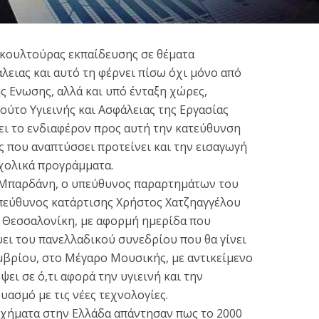
 κουλτούρας εκπαίδευσης σε θέματα
άλειας και αυτό τη φέρνει πίσω όχι μόνο από
ς Ενωσης, αλλά και υπό ένταξη χώρες,
ούτο Υγιεινής και Ασφάλειας της Εργασίας
ψει το ενδιαφέρον προς αυτή την κατεύθυνση
Η Ελλάδα εκπλήσσει
ς που αναπτύσσει προτείνει και την εισαγωγή
ς: 520 κρούσματα,
θετικά: Παγκόσμιο
σχολικά προγράμματα.
θάνατοι, 271...
παράδειγμα στην...
 Μπαρδάνη, ο υπεύθυνος παραρτημάτων του
2 min read
πεύθυνος κατάρτισης Χρήστος Χατζηαγγέλου
2 min read
 Θεσσαλονίκη, με αφορμή ημερίδα που
ει του πανελλαδικού συνεδρίου που θα γίνει
εμβρίου, στο Μέγαρο Μουσικής, με αντικείμενο
ει σε ό,τι αφορά την υγιεινή και την
υασμό με τις νέες τεχνολογίες.
υχήματα στην Ελλάδα απάντησαν πως το 2000