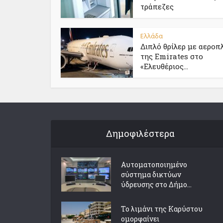
τράπεζες
Ελλάδα
Διπλό θρίλερ με αεροπ
της Emirates στο
«Ελευθέριος...
Δημοφιλέστερα
Αυτοματοποιημένο
σύστημα δικτύων
ύδρευσης στο Δήμο...
Το λιμάνι της Καρύστου
ομορφαίνει