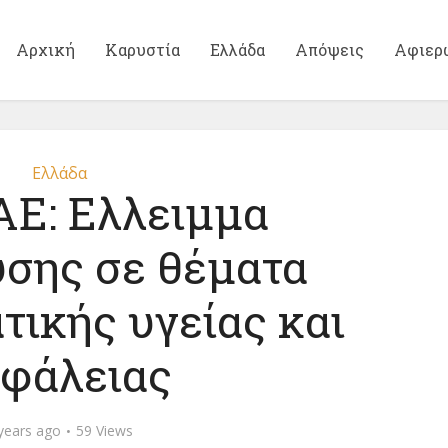
Αρχική
Καρυστία
Ελλάδα
Απόψεις
Αφιερ
Ελλάδα
Ε: Ελλειμμα
σης σε θέματα
τικής υγείας και
φάλειας
years ago
59 Views