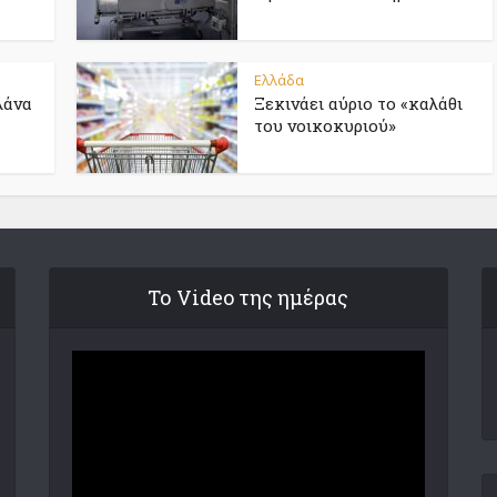
Ελλάδα
λάνα
Ξεκινάει αύριο το «καλάθι
του νοικοκυριού»
Το Video της ημέρας