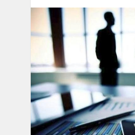
Ραβιόλο
Ελλή