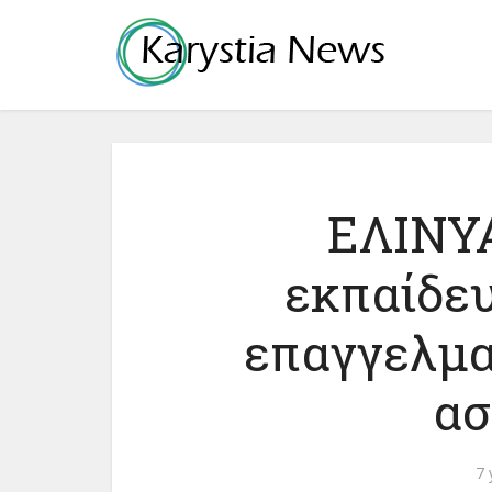
ΕΛΙΝΥΑ
εκπαίδευ
επαγγελμα
ασ
7 