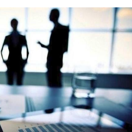
Τα πρωτοσέλιδα των
ς: «Φωτίστηκε» η
εφημερίδων 22 Ιουνίο
νων Αμερικής