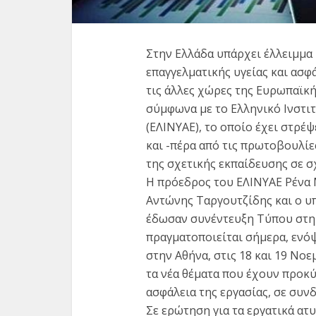
Στην Ελλάδα υπάρχει έλλειμμα
επαγγελματικής υγείας και ασφ
τις άλλες χώρες της Ευρωπαϊκή
σύμφωνα με το Ελληνικό Ινστιτ
(ΕΛΙΝΥΑΕ), το οποίο έχει στρέ
και -πέρα από τις πρωτοβουλίε
Κορονοϊό
της σχετικής εκπαίδευσης σε 
14 
Η πρόεδρος του ΕΛΙΝΥΑΕ Ρένα
Αντώνης Ταργουτζίδης και ο υ
έδωσαν συνέντευξη Τύπου στη
πραγματοποιείται σήμερα, ενόψ
στην Αθήνα, στις 18 και 19 Νο
τα νέα θέματα που έχουν προκύψ
ασφάλεια της εργασίας, σε συνδ
Σε ερώτηση για τα εργατικά ατ