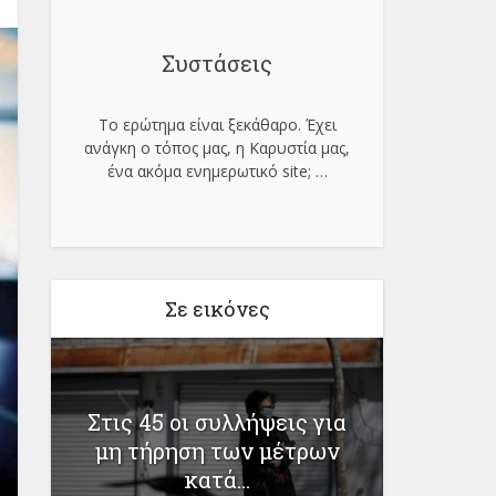
Συστάσεις
Το ερώτημα είναι ξεκάθαρο. Έχει
ανάγκη ο τόπος μας, η Καρυστία μας,
ένα ακόμα ενημερωτικό site;
…
Σε εικόνες
Στις 45 οι συλλήψεις για
Ραβιόλ
μη τήρηση των μέτρων
υ
Ελλ
κατά...