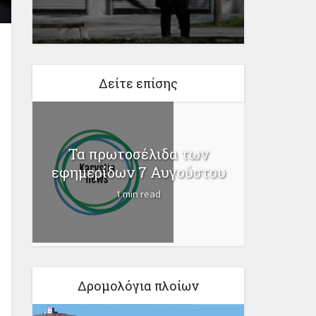
Δείτε επίσης
Τα πρωτοσέλιδα των
Κορονοϊ
εφημερίδων 7 Αυγούστου
14 
1 min read
Δρομολόγια πλοίων