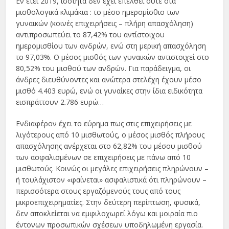
Εν έτει 2019, ισότητα δεν έχει επέλθει ούτε στα
μισθολογικά κλιμάκια : το μέσο ημερομίσθιο των
γυναικών (κοινές επιχειρήσεις – πλήρη απασχόληση)
αντιπροσωπεύει το 87,42% του αντίστοιχου
ημερομισθίου των ανδρών, ενώ στη μερική απασχόληση
το 97,03%. Ο μέσος μισθός των γυναικών αντιστοιχεί στο
80,52% του μισθού των ανδρών. Για παράδειγμα, οι
άνδρες διευθύνοντες και ανώτερα στελέχη έχουν μέσο
μισθό 4.403 ευρώ, ενώ οι γυναίκες στην ίδια ειδικότητα
εισπράττουν 2.786 ευρώ…
Ενδιαφέρον έχει το εύρημα πως στις επιχειρήσεις με
λιγότερους από 10 μισθωτούς, ο μέσος μισθός πλήρους
απασχόλησης ανέρχεται στο 62,82% του μέσου μισθού
των ασφαλισμένων σε επιχειρήσεις με πάνω από 10
μισθωτούς. Κοινώς οι μεγάλες επιχειρήσεις πληρώνουν –
ή τουλάχιστον «φαίνεται» ασφαλιστικά ότι πληρώνουν –
περισσότερα στους εργαζόμενούς τους από τους
μικροεπιχειρηματίες. Στην δεύτερη περίπτωση, φυσικά,
δεν αποκλείεται να εμφιλοχωρεί λόγω και μοιραία πιο
έντονων προσωπικών σχέσεων υποδηλωμένη εργασία.