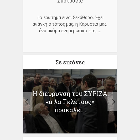
Συστάσεις
Το ερώτημα είναι ξεκάθαρο. Έχει
ανάγκη ο τόπος μας, η Καρυστία μας,
ένα ακόμα ενημερωτικό site;
…
Σε εικόνες
πάνω
Η διεύρυνση του ΣΥΡΙΖΑ
Οκτώ
κοί –
«α λα Γκλέτσος»
προκαλεί...