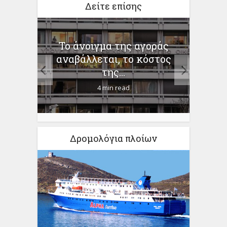
Δείτε επίσης
To άνοιγμα της αγοράς
–
Πο
αναβάλλεται, το κόστος
γάλο
πόσο 
της...
4 min read
Δρομολόγια πλοίων