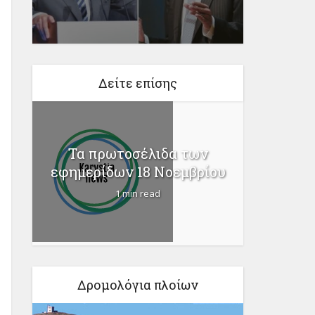
Δείτε επίσης
Πώς θ
Τα πρωτοσέλιδα των
ί
οφειλέ
εφημερίδων 18 Νοεμβρίου
...
1 min read
Δρομολόγια πλοίων