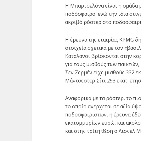
Η Μπαρτσελόνα είναι η ομάδα 
ποδόσφαιρο, ενώ την ίδια στιγμ
ακριβό ρόστερ στο ποδοσφαιρι
Η έρευνα της εταιρίας KPMG δ
στοιχεία σχετικά με τον «βασιλ
Καταλανοί βρίσκονται στην κο
για τους μισθούς των παικτών,
Πώς θ
Σεν Ζερμέν είχε μισθούς 332 
οφειλές
Μάντσεστερ Σίτι 293 εκατ. ετησ
Αναφορικά με τα ρόστερ, το πι
το οποίο ανέρχεται σε αξία ύψ
ποδοσφαιριστών, η έρευνα έδει
εκατομμυρίων ευρώ, και ακολο
και στην τρίτη θέση ο Λιονέλ 