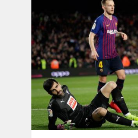
Τείχος
την «Όμ