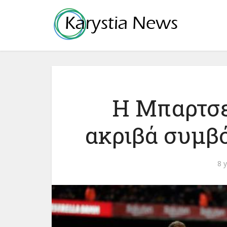
Η Μπαρτσε
ακριβά συμβ
8 