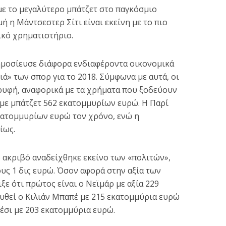
με το μεγαλύτερο μπάτζετ στο παγκόσμιο
ή η Μάντσεστερ Σίτι είναι εκείνη με το πιο
κό χρηματιστήριο.
ημοσίευσε διάφορα ενδιαφέροντα οικονομικά
ιά» των σπορ για το 2018. Σύμφωνα με αυτά, οι
ρυφή, αναφορικά με τα χρήματα που ξοδεύουν
 με μπάτζετ 562 εκατομμυρίων ευρώ. Η Παρί
α ρυθμίσετε τις
Χάος στις ΗΠΑ: Οπαδο
εκατομμυρίων ευρώ τον χρόνο, ενώ η
 σας στην εφορία
του Τραμπ εισέβαλαν στο
ίως.
σε 24...
3 min read
2 min read
ο ακριβό αναδείχθηκε εκείνο των «πολιτών»,
ους 1 δις ευρώ. Όσον αφορά στην αξία των
ξε ότι πρώτος είναι ο Νεϊμάρ με αξία 229
υθεί ο Κιλιάν Μπαπέ με 215 εκατομμύρια ευρώ
Μέσι με 203 εκατομμύρια ευρώ.