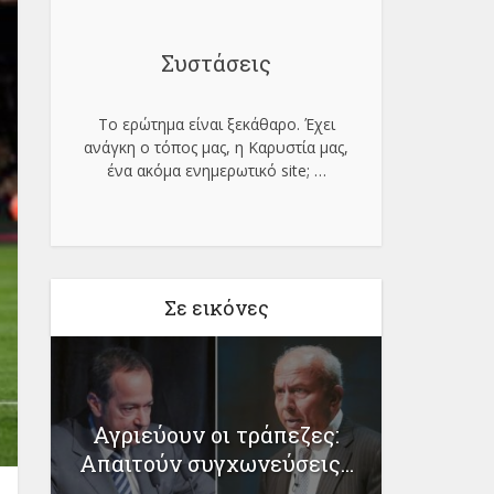
Συστάσεις
Το ερώτημα είναι ξεκάθαρο. Έχει
ανάγκη ο τόπος μας, η Καρυστία μας,
ένα ακόμα ενημερωτικό site;
…
Σε εικόνες
η
Τείχο
Αγριεύουν οι τράπεζες:
την «Όμ
Απαιτούν συγχωνεύσεις...