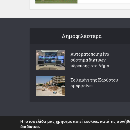
Δημοφιλέστερα
Αυτοματοποιημένο
σύστημα δικτύων
ύδρευσης στο Δήμο...
Το λιμάνι της Καρύστου
ομορφαίνει
Η ιστοσελίδα μας χρησιμοποιεί cookies, κατά τις συνή
διαδίκτυο.
Copyright © 2018 Karystia News. Created by
WP
.