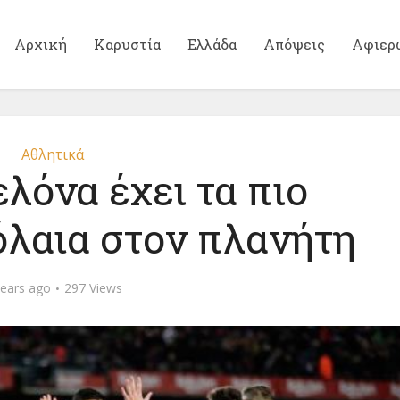
Αρχική
Καρυστία
Ελλάδα
Απόψεις
Αφιερ
Αθλητικά
λόνα έχει τα πιο
όλαια στον πλανήτη
years ago
297 Views