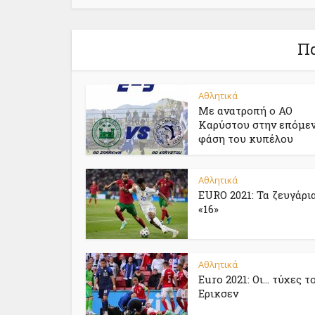
Πα
Αθλητικά
Με ανατροπή ο ΑΟ
Καρύστου στην επόμε
φάση του κυπέλου
Αθλητικά
EURO 2021: Τα ζευγάρι
«16»
Αθλητικά
Euro 2021: Oι… τύχες τ
Ερικσεν