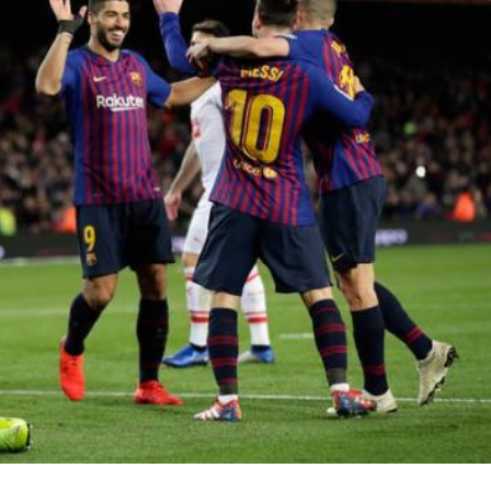
 προστασίας από
Το μήνυμα του Λευτέρ
ικρον» και με νέα
Ραβιόλου για τα
μέτρα...
αποτελέσματα...