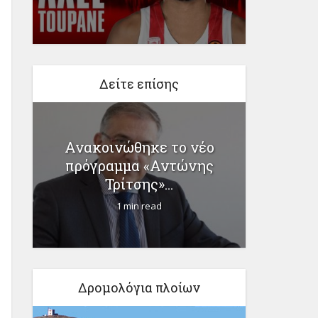
Δείτε επίσης
Ανακοινώθηκε το νέο
Κορονοϊ
πρόγραμμα «Αντώνης
326 δι
ίου
Τρίτσης»...
1 min read
Δρομολόγια πλοίων