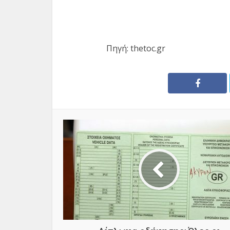
Πηγή: thetoc.gr