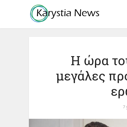
Η ώρα το
μεγάλες πρ
ερ
7 