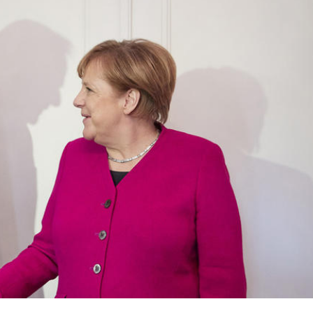
Επτά νέα κρούσματα 
αγή» που μηδένισε
Νέα μέτρα: Κλείνουν
ό στη χώρα μας
ΚΑΠΗ...