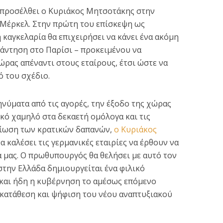
 προσέλθει ο Κυριάκος Μητσοτάκης στην
 Μέρκελ. Στην πρώτη του επίσκεψη ως
καγκελαρία θα επιχειρήσει να κάνει ένα ακόμη
νάντηση στο Παρίσι – προκειμένου να
ώρας απέναντι στους εταίρους, έτσι ώστε να
ό του σχέδιο.
ς: 884 κρούσματα,
ηνύματα από τις αγορές, την έξοδο της χώρας
Τα πρωτοσέλιδα των
ασωληνωμένοι και
ρικό χαμηλό στα δεκαετή ομόλογα και τις
εφημερίδων 13 Ιανουαρ
25...
μείωση των κρατικών δαπανών,
ο Κυριάκος
1 min read
α καλέσει τις γερμανικές εταιρίες να έρθουν να
3 min read
μας. Ο πρωθυπουργός θα θελήσει με αυτό τον
στην Ελλάδα δημιουργείται ένα φιλικό
 και ήδη η κυβέρνηση το αμέσως επόμενο
κατάθεση και ψήφιση του νέου αναπτυξιακού