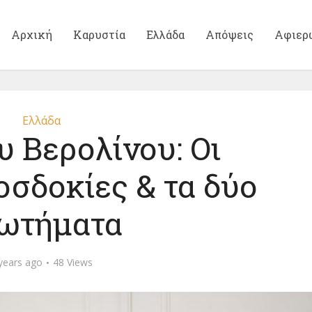
Αρχική
Καρυστία
Ελλάδα
Απόψεις
Αφιερ
Ελλάδα
υ Βερολίνου: Οι
οσδοκίες & τα δύο
ωτήματα
years ago
48 Views