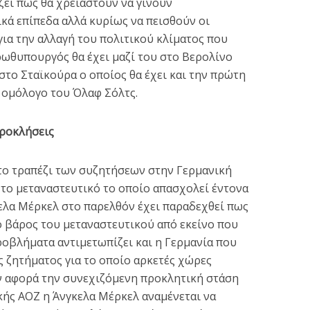
ει πως θα χρειαστούν να γίνουν
κά επίπεδα αλλά κυρίως να πεισθούν οι
 για την αλλαγή του πολιτικού κλίματος που
ρωθυπουργός θα έχει μαζί του στο Βερολίνο
το Σταϊκούρα ο οποίος θα έχει και την πρώτη
 ομόλογο του Όλαφ Σόλτς.
προκλήσεις
στο τραπέζι των συζητήσεων στην Γερμανική
ό το μεταναστευτικό το οποίο απασχολεί έντονα
κελα Μέρκελ στο παρελθόν έχει παραδεχθεί πως
ο βάρος του μεταναστευτικού από εκείνο που
ροβλήματα αντιμετωπίζει και η Γερμανία που
 ζητήματος για το οποίο αρκετές χώρες
ν αφορά την συνεχιζόμενη προκλητική στάση
κής ΑΟΖ η Άνγκελα Μέρκελ αναμένεται να