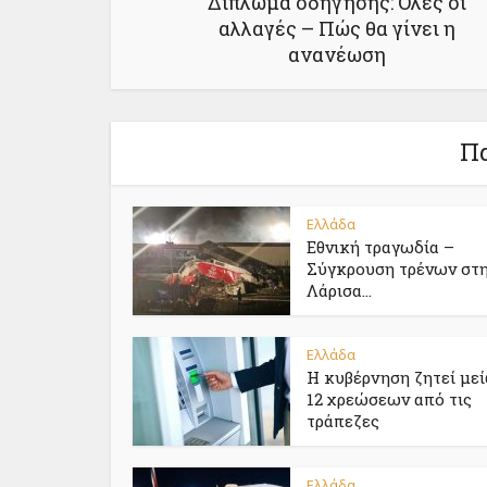
Δίπλωμα οδήγησης: Όλες οι
αλλαγές – Πώς θα γίνει η
ανανέωση
Πα
Ελλάδα
Εθνική τραγωδία –
Σύγκρουση τρένων στ
Λάρισα...
Ελλάδα
Η κυβέρνηση ζητεί με
12 χρεώσεων από τις
τράπεζες
Ελλάδα