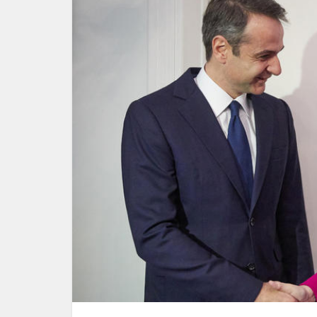
Η «συντ
τον ι