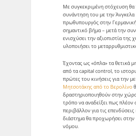
Με συγκεκριμένη στόχευση θα
συνάντηση του με την Άνγκελα
πρωθυπουργός στην Γερμανική 
σημαντικό βήμα – μετά την συ
ενισχύσει την αξιοπιστία της χ
υλοποιήσει το μεταρρυθμιστικ
Κορονοϊό
Έχοντας ως «όπλα» τα θετικά μ
326 δι
από τα capital control, το ιστο
πρώτες του κινήσεις για την 
Μητσοτάκης από το Βερολίνο
θ
δραστηριοποιηθούν στην χώρα 
τρόπο να αναδείξει πως πλέον 
περιβάλλον για τις επενδύσεις
διάστημα θα προχωρήσει στην 
νόμου.