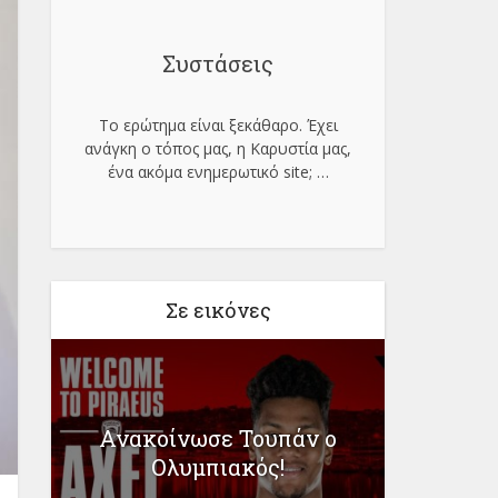
Συστάσεις
Το ερώτημα είναι ξεκάθαρο. Έχει
ανάγκη ο τόπος μας, η Καρυστία μας,
ένα ακόμα ενημερωτικό site;
…
Σε εικόνες
–
Ανακοίνωσε Τουπάν ο
Η «συντ
Ολυμπιακός!
τον 