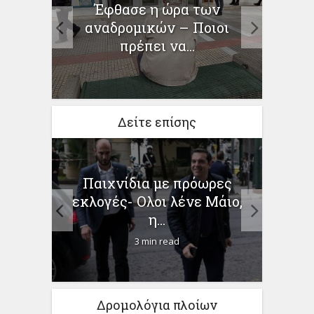
Έφθασε η ώρα των
Μέτ
 νέες
αναδρομικών – Ποιοι
οικο
πρέπει να...
Δείτε επίσης
και
Παιχνίδια με πρόωρες
Παρα
το
εκλογές- Oλοι λένε Μάιο,
της Β
η...
3 min read
Δρομολόγια πλοίων