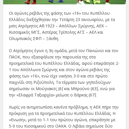
Οι αγώνες ρεβάνς της φάσης των «16» του Κυπέλλου
Ελλάδος διεξήχθησαν την Τετάρτη 23 Ιανουαρίου, με τα
ματς Ατρόμητος Αθ.1923 – Απόλλων Σμύρνης, ΑΕΚ –
Κισσαμικός ΜΓΣ, Αστέρας Τρίπολης ΑΓΣ – ΑΕΛ και
Ολυμπιακός ΣΦΠ – Ξάνθη.
Ο Ατρόμητος έγινε η 3η ομάδα, μετά τον Πανιώνιο και τον
ΠΑΟΚ, που εξασφάλισε την παρουσία της στα
προημιτελικά του Κυπέλλου Ελλάδας, αφού επικράτησε 2-
1 του Απόλλωνα Σμύρνης και στον αγώνα ρεβάνς της
φάσης των «16», ενώ είχε νικήσει 3-0 και στο πρώτο
παιχνίδι στη Ριζούπολη. Τα τέρματα των γηπεδούχων
σημείωσαν οι Μούγιακιτς (6΄) και Μπρούνο (63΄), ενώ για
την «Ελαφρά Ταξιαρχία» μείωσε ο Βάρκας (67΄).
Χωρίς να αντιμετωπίσει κανένα πρόβλημα, η ΑΕΚ πήρε την
πρόκριση για τα προημιτελικά του Κυπέλλου Ελλάδας. Η
«Ενωση», μετά το 1-1 του πρώτου αγώνα, επικράτησε με
5-0 του Κισσαμικού στο ΟΑΚΑ. O Λιβάια σημείωσε δύο