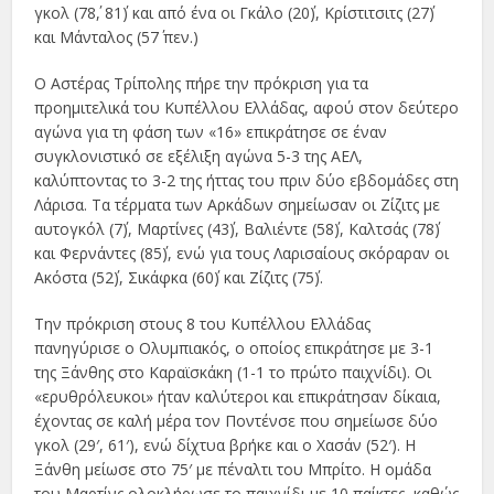
γκολ (78΄, 81΄) και από ένα οι Γκάλο (20΄), Κρίστιτσιτς (27΄)
και Μάνταλος (57΄ πεν.)
Ο Αστέρας Τρίπολης πήρε την πρόκριση για τα
προημιτελικά του Κυπέλλου Ελλάδας, αφού στον δεύτερο
αγώνα για τη φάση των «16» επικράτησε σε έναν
συγκλονιστικό σε εξέλιξη αγώνα 5-3 της ΑΕΛ,
καλύπτοντας το 3-2 της ήττας του πριν δύο εβδομάδες στη
Λάρισα. Τα τέρματα των Αρκάδων σημείωσαν οι Ζίζιτς με
αυτογκόλ (7΄), Μαρτίνες (43΄), Βαλιέντε (58΄), Καλτσάς (78΄)
και Φερνάντες (85΄), ενώ για τους Λαρισαίους σκόραραν οι
Ακόστα (52΄), Σικάφκα (60΄) και Ζίζιτς (75΄).
Την πρόκριση στους 8 του Κυπέλλου Ελλάδας
πανηγύρισε ο Ολυμπιακός, ο οποίος επικράτησε με 3-1
της Ξάνθης στο Καραϊσκάκη (1-1 το πρώτο παιχνίδι). Οι
«ερυθρόλευκοι» ήταν καλύτεροι και επικράτησαν δίκαια,
έχοντας σε καλή μέρα τον Ποντένσε που σημείωσε δύο
γκολ (29′, 61′), ενώ δίχτυα βρήκε και ο Χασάν (52′). Η
Ξάνθη μείωσε στο 75′ με πέναλτι του Μπρίτο. Η ομάδα
του Μαρτίνς ολοκλήρωσε το παιχνίδι με 10 παίκτες, καθώς