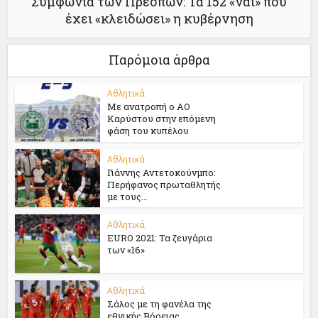
Συμφωνία των Πρεσπών: Τα 152 «ναι» που
έχει «κλειδώσει» η κυβέρνηση
Παρόμοια άρθρα
Αθλητικά
Με ανατροπή ο ΑΟ
Καρύστου στην επόμενη
φάση του κυπέλου
Αθλητικά
Γιάννης Αντετοκούνμπο:
Περήφανος πρωταθλητής
με τους...
Αθλητικά
EURO 2021: Τα ζευγάρια
των «16»
Αθλητικά
Σάλος με τη φανέλα της
εθνικής Βόρειας