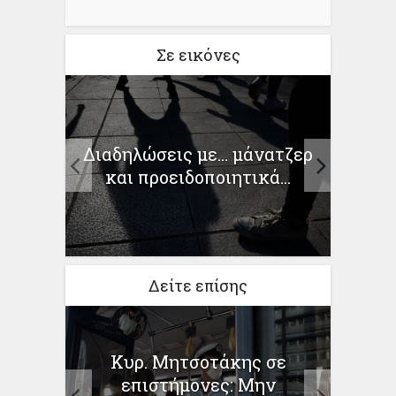
Σε εικόνες
της
Διαδηλώσεις με… μάνατζερ
Δύ
και προειδοποιητικά...
«χά
Δείτε επίσης
Κυρ. Μητσοτάκης σε
ή για
Τα 
επιστήμονες: Μην