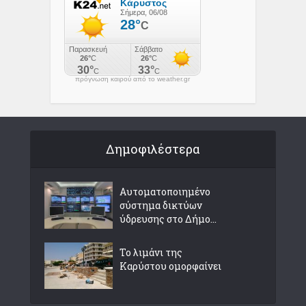
πρόγνωση καιρού από το weather.gr
Δημοφιλέστερα
Αυτοματοποιημένο
σύστημα δικτύων
ύδρευσης στο Δήμο...
Το λιμάνι της
Καρύστου ομορφαίνει