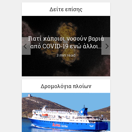
Δείτε επίσης
Γιατί κάποιοι νοσούν βαριά
«Κρ
από COVID-19 ενώ άλλοι...
τη
των
3 min read
ιλίου
Δρομολόγια πλοίων