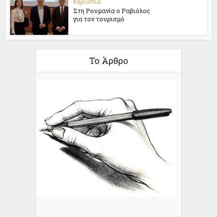
Καρυστία
Στη Ρουμανία ο Ραβιόλος
για τον τουρισμό
Το Άρθρο