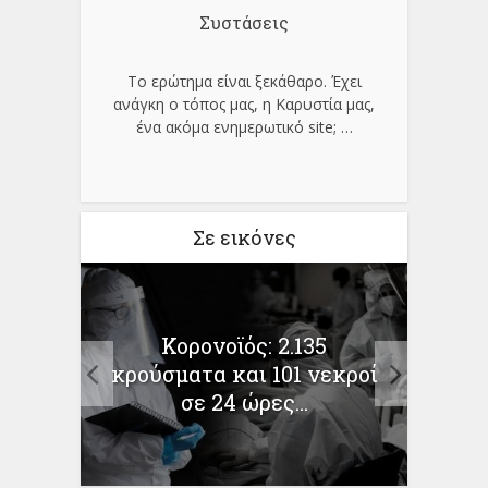
Συστάσεις
Το ερώτημα είναι ξεκάθαρο. Έχει
ανάγκη ο τόπος μας, η Καρυστία μας,
ένα ακόμα ενημερωτικό site;
…
Σε εικόνες
Κορονοϊός: 2.135
ριο –
κρούσματα και 101 νεκροί
Ο δρ
ις...
σε 24 ώρες...