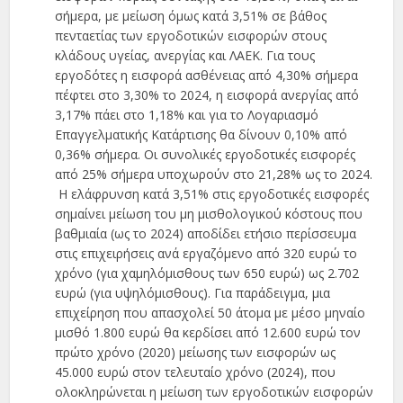
σήμερα, με μείωση όμως κατά 3,51% σε βάθος
πενταετίας των εργοδοτικών εισφορών στους
κλάδους υγείας, ανεργίας και ΛΑΕΚ. Για τους
εργοδότες η εισφορά ασθένειας από 4,30% σήμερα
πέφτει στο 3,30% το 2024, η εισφορά ανεργίας από
3,17% πάει στο 1,18% και για το Λογαριασμό
Επαγγελματικής Κατάρτισης θα δίνουν 0,10% από
0,36% σήμερα. Οι συνολικές εργοδοτικές εισφορές
από 25% σήμερα υποχωρούν στο 21,28% ως το 2024.
Η ελάφρυνση κατά 3,51% στις εργοδοτικές εισφορές
σημαίνει μείωση του μη μισθολογικού κόστους που
βαθμιαία (ως το 2024) αποδίδει ετήσιο περίσσευμα
στις επιχειρήσεις ανά εργαζόμενο από 320 ευρώ το
χρόνο (για χαμηλόμισθους των 650 ευρώ) ως 2.702
ευρώ (για υψηλόμισθους). Για παράδειγμα, μια
επιχείρηση που απασχολεί 50 άτομα με μέσο μηναίο
μισθό 1.800 ευρώ θα κερδίσει από 12.600 ευρώ τον
πρώτο χρόνο (2020) μείωσης των εισφορών ως
45.000 ευρώ στον τελευταίο χρόνο (2024), που
ολοκληρώνεται η μείωση των εργοδοτικών εισφορών