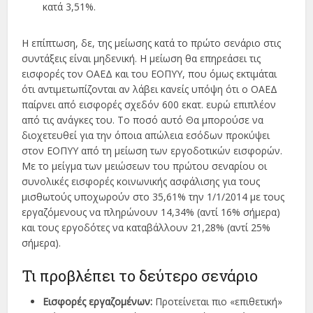
κατά 3,51%.
Η επίπτωση, δε, της μείωσης κατά το πρώτο σενάριο στις
συντάξεις είναι μηδενική. Η μείωση θα επηρεάσει τις
εισφορές τον ΟΑΕΔ και του ΕΟΠΥΥ, που όμως εκτιμάται
ότι αντιμετωπίζονται αν λάβει κανείς υπόψη ότι ο ΟΑΕΔ
παίρνει από εισφορές σχεδόν 600 εκατ. ευρώ επιπλέον
από τις ανάγκες του. Το ποσό αυτό Θα μπορούσε να
διοχετευθεί για την όποια απώλεια εσόδων προκύψει
στον ΕΟΠΥΥ από τη μείωση των εργοδοτικών εισφορών.
Με το μείγμα των μειώσεων του πρώτου σεναρίου οι
συνολικές εισφορές κοινωνικής ασφάλισης για τους
μισθωτούς υποχωρούν στο 35,61% την 1/1/2014 με τους
εργαζόμενους να πληρώνουν 14,34% (αντί 16% σήμερα)
και τους εργοδότες να καταβάλλουν 21,28% (αντί 25%
σήμερα).
Τι προβλέπει το δεύτερο σενάριο
Εισφορές εργαζομένων:
Προτείνεται πιο «επιθετική»