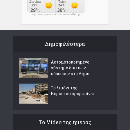
πρόγνωση καιρού από το weather.gr
Δημοφιλέστερα
Αυτοματοποιημένο
σύστημα δικτύων
ύδρευσης στο Δήμο...
Το λιμάνι της
Καρύστου ομορφαίνει
Το Video της ημέρας