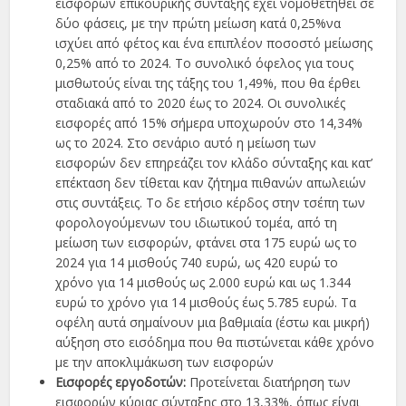
εισφορών επικουρικής σύνταξης έχει νομοθετηθεί σε
δύο φάσεις, με την πρώτη μείωση κατά 0,25%να
ισχύει από φέτος και ένα επιπλέον ποσοστό μείωσης
0,25% από το 2024. Το συνολικό όφελος για τους
μισθωτούς είναι της τάξης του 1,49%, που θα έρθει
σταδιακά από το 2020 έως το 2024. Οι συνολικές
εισφορές από 15% σήμερα υποχωρούν στο 14,34%
ως το 2024. Στο σενάριο αυτό η μείωση των
εισφορών δεν επηρεάζει τον κλάδο σύνταξης και κατ’
επέκταση δεν τίθεται καν ζήτημα πιθανών απωλειών
στις συντάξεις. Το δε ετήσιο κέρδος στην τσέπη των
φορολογούμενων του ιδιωτικού τομέα, από τη
μείωση των εισφορών, φτάνει στα 175 ευρώ ως το
2024 για 14 μισθούς 740 ευρώ, ως 420 ευρώ το
χρόνο για 14 μισθούς ως 2.000 ευρώ και ως 1.344
ευρώ το χρόνο για 14 μισθούς έως 5.785 ευρώ. Τα
οφέλη αυτά σημαίνουν μια βαθμιαία (έστω και μικρή)
αύξηση στο εισόδημα που θα πιστώνεται κάθε χρόνο
με την αποκλιμάκωση των εισφορών
Εισφορές εργοδοτών:
Προτείνεται διατήρηση των
εισφορών κύριας σύνταξης στο 13,33%, όπως είναι