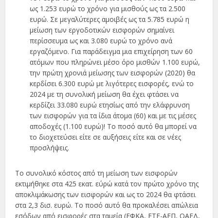
ως 1.253 ευρώ το χρόνο για μισθούς ως τα 2.500
ευρώ. Σε μεγαλύτερες αμοιβές ως τα 5.785 ευρώ η
μείωση των εργοδοτικών εισφορών σημαίνει
περίσσευμα ως και 3.080 ευρώ το χρόνο ανά
εργαζόμενο. Για παράδειγμα μια επιχείρηση των 60
ατόμων που πληρώνει μέσο όρο μισθών 1.100 ευρώ,
την πρώτη χρονιά μείωσης των εισφορών (2020) θα
κερδίσει 6.300 ευρώ με λιγότερες εισφορές, ενώ το
2024 με τη συνολική μείωση θα έχει φτάσει να
κερδίζει 33.080 ευρώ ετησίως από την ελάφρυνση
των εισφορών για τα ίδια άτομα (60) και με τις μέσες
αποδοχές (1.100 ευρώ)! Το ποσό αυτό θα μπορεί να
το διοχετεύσει είτε σε αυξήσεις είτε και σε νέες
προσλήψεις.
Το συνολικό κόστος από τη μείωση των εισφορών
εκτιμήθηκε στα 425 εκατ. εύρώ κατά τον πρώτο χρόνο της
αποκλιμάκωσης των εισφορών και ως το 2024 θα φτάσει
στα 2,3 δισ. ευρώ. Το ποσό αυτό θα προκαλέσει απώλεια
εσόδων από εισφορές στα ταμεία (ΕΦΚΑ, ΕΤΕ-ΑΕΠ, ΟΑΕΔ,