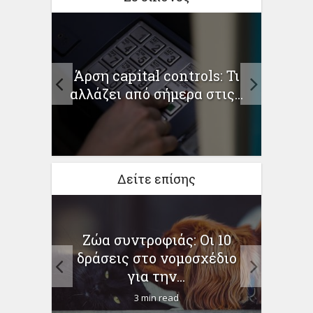
ς
Επι
Άρση capital controls: Τι
ινά το
αλλάζει από σήμερα στις...
π
Δείτε επίσης
Ζώα συντροφιάς: Oι 10
«Ατ
λος
δράσεις στο νομοσχέδιο
Σύγκ
α ζώα
για την...
3 min read