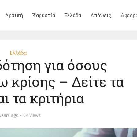
Αρχική
Καρυστία
Ελλάδα
Απόψεις
Αφιερ
Ελλάδα
δότηση για όσους
ω κρίσης – Δείτε τα
ι τα κριτήρια
years ago
64 Views