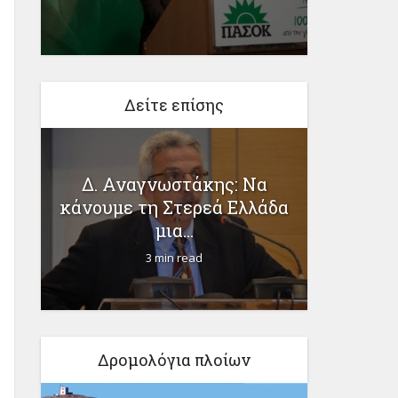
Δείτε επίσης
ε
Δ. Αναγνωστάκης: Να
Το σχέδ
αι
κάνουμε τη Στερεά Ελλάδα
κ
μια...
3 min read
Δρομολόγια πλοίων