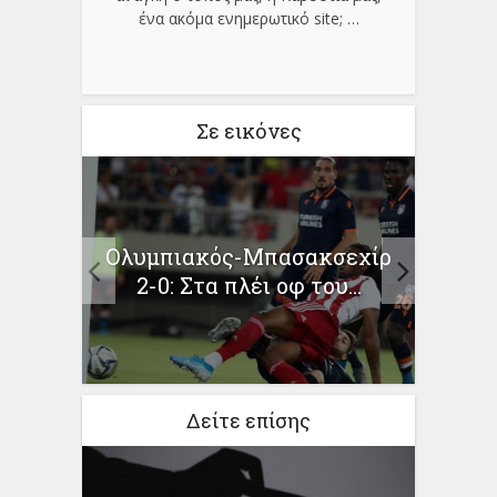
ένα ακόμα ενημερωτικό site;
…
Σε εικόνες
ατα
Κακ
Ολυμπιακός-Μπασακσεχίρ
μένες
κα
2-0: Στα πλέι οφ του...
Δείτε επίσης