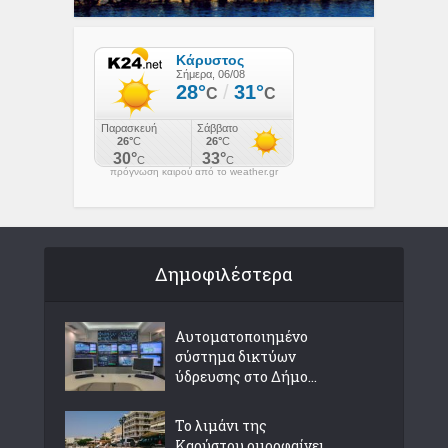
πρόγνωση καιρού από το weather.gr
Δημοφιλέστερα
Αυτοματοποιημένο
σύστημα δικτύων
ύδρευσης στο Δήμο...
Το λιμάνι της
Καρύστου ομορφαίνει