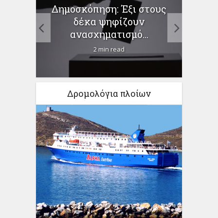
Δημοσκόπηση: Έξι στους
Θερμ
δέκα ψηφίζουν
ανασχηματισμό...
των
βρίου
2 min read
Δρομολόγια πλοίων