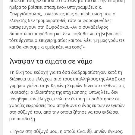
δουλειά του, βλέπουν το αυτοκίνητό του και την επόμενη
ημέρα το βρίσκει σπασμένο» υπογραμμίζει ο κ.
Γεωργιόπουλος, τονίζοντας πως σε περίπτωση που ο
ελεγκτής δεν τρομοκρατηθεί, τότε οι φοροφυγάδες
καταφεύγουν στη δωροδοκία. «Αν ο συνάδελφος
διαπιστώσει παράβαση και δεν φοβηθεί να τη βεβαιώσει,
τότε έρχεται ο επιχειρηματίας και του λέει “μη μας γράψετε
και θα κάνουμε κι εμείς κάτι για εσάς”».
Άναψαν τα αίματα σε γάμο
Τη δική του εκδοχή για τα όσα διαδραματίστηκαν κατά τη
διάρκεια του ελέγχου από τους υπαλλήλους της ΑΑΔΕ στο
γαμήλιο γλέντι στην Κερκίνη Σερρών δίνει στο «Εθνος της
Κυριακής» ο ιδιοκτήτης της επιχείρησης. Οπως λέει, δεν
αρνήθηκε τον έλεγχο, ενώ την ένταση πυροδότησαν οι
χυδαίες εκφράσεις που απηύθυνε ο ένας εκ των ελεγκτών
στη σύζυγό του, από την οποία ζήτησε να του εκδώσει
μια απόδειξη.
«Πήγαν στη σύζυγό μου, η οποία είναι έξι μηνών έγκυος,