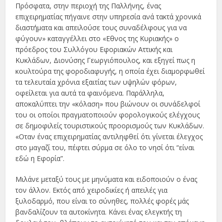
Πρόσφατα, στην περιοχή της Παλλήνης, ένας
επιχειρηματίας πήγαινε στην υπηρεσία ανά τακτά χρονικά
διαστήματα και απειλούσε τους συναδέλφους για να
φύγουν» καταγγέλλει στο «Εθνος της Κυριακής» ο
πρόεδρος του Συλλόγου Εφοριακών Αττικής και
Κυκλάδων, Διονύσης Γεωργιόπουλος, και εξηγεί πως η
κουλτούρα της φοροδιαφυγής, η οποία έχει διαμορφωθεί
τα τελευταία χρόνια εξαιτίας των υψηλών φόρων,
οφείλεται για αυτά τα φαινόμενα. Παράλληλα,
αποκαλύπτει την «κόλαση» που βιώνουν οι συνάδελφοί
του οι οποίοι πραγματοποιούν φορολογικούς ελέγχους
σε δημοφιλείς τουριστικούς προορισμούς των Κυκλάδων.
«Οταν ένας επιχειρηματίας αντιληφθεί ότι γίνεται έλεγχος
στο μαγαζί του, πέφτει σύρμα σε όλο το νησί ότι “είναι
εδώ η Eφορία”.
Μιλάνε μεταξύ τους με μηνύματα και ειδοποιούν ο ένας
τον άλλον. Εκτός από χειροδικίες ή απειλές για
ξυλοδαρμό, που είναι το σύνηθες, πολλές φορές μάς
βανδαλίζουν τα αυτοκίνητα. Κάνει ένας ελεγκτής τη