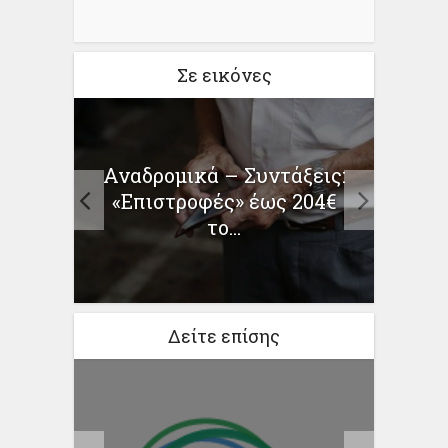
Σε εικόνες
μοί:
Αναδρομικά – Συντάξεις:
«Υπ
cher
«Επιστροφές» έως 204€
επιτ
το...
Δείτε επίσης
και
Πρώ
 πού
για