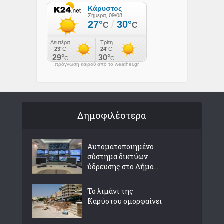
πρόγνωση καιρού από το weather.gr
Δημοφιλέστερα
Αυτοματοποιημένο
σύστημα δικτύων
ύδρευσης στο Δήμο...
Το λιμάνι της
Καρύστου ομορφαίνει