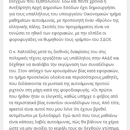
ελέγχων που εξαπολύουν. Εδώ και πέντε χρόνια η
Ανεξάρτητη Αρχή Δημοσίων Εσόδων έχει δημιουργήσει
για τους υπαλλήλους του υπουργείου Οικονομικών τμήμα
μαθημάτων αυτοάμυνας, με προπονητή έναν «θρύλο» της
ελληνικής πάλης. Σκοπός του προγράμματος είναι να
τονώσει το ηθικό των εφοριακών, με την ελπίδα οι
φοροφυγάδες να θυμηθούν τους «ράμπο» του ΣΔΟΕ.
Ο κ. Καλτσίδης μετά τις διεθνείς διακρίσεις του στις
πολεμικές τέχνες εργαζόταν ως υπάλληλος στην ΑΑΔΕ και
δέχθηκε να αναλάβει την εκγύμναση των συναδέλφων
του. Στον απόηχο των κρουσμάτων βίας κατά εφοριακών,
το τμήμα προσελκύει ολοένα και περισσότερους μαθητές,
που διδάσκονται τα μυστικά της αυτοάμυνας προτού
ριχτούν στη μάχη κατά της φοροδιαφυγής. «Οι πρώτοι
που ήρθαν ήταν οι ελεγκτές, καθώς υπήρχε ο φόβος από
τα περιστατικά βίας εναντίον συναδέλφων τους. Από τότε,
αρκετοί είναι αυτοί που μου λένε ότι έχουν βρεθεί
αντιμέτωποι με ξυλοδαρμό. Εγώ αυτό που τους μαθαίνω
είναι κάποιες λαβές αυτοάμυνας, πώς θα βάλουν τα χέρια
ώστε να μην ανοίξει το κεφάλι τους αν δεχθούν χτύπημα,