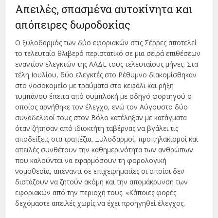
Απειλές, σπασμένα αυτοκίνητα και
απόπειρες δωροδοκίας
Ο ξυλοδαρμός των δύο εφοριακών στις Σέρρες αποτελεί
το τελευταίο θλιβερό περιστατικό σε μια σειρά επιθέσεων
εναντίον ελεγκτών της ΑΑΔΕ τους τελευταίους μήνες. Στα
τέλη Ιουλίου, δύο ελεγκτές στο Ρέθυμνο διακομίσθηκαν
στο νοσοκομείο με τραύματα στο κεφάλι και ρήξη
τυμπάνου έπειτα από συμπλοκή με οδηγό φορτηγού ο
οποίος αρνήθηκε τον έλεγχο, ενώ τον Αύγουστο δύο
συνάδελφοί τους στον Βόλο κατέληξαν με κατάγματα
όταν ζήτησαν από ιδιοκτήτη ταβέρνας να βγάλει τις
αποδείξεις στα τραπέζια. Ξυλοδαρμοί, προπηλακισμοί και
απειλές συνθέτουν την καθημερινότητα των ανθρώπων
που καλούνται να εφαρμόσουν τη φορολογική
νομοθεσία, απέναντι σε επιχειρηματίες οι οποίοι δεν
διστάζουν να ζητούν ακόμη και την απομάκρυνση των
εφοριακών από την περιοχή τους. «Κάποιες φορές
δεχόμαστε απειλές χωρίς να έχει προηγηθεί έλεγχος.