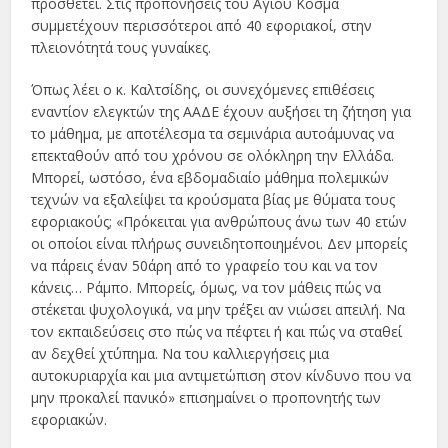
προσθέτει. Στις προπονήσεις του Αγίου Κοσμά
συμμετέχουν περισσότεροι από 40 εφοριακοί, στην
πλειονότητά τους γυναίκες.
Όπως λέει ο κ. Καλτσίδης, οι συνεχόμενες επιθέσεις
εναντίον ελεγκτών της ΑΑΔΕ έχουν αυξήσει τη ζήτηση για
το μάθημα, με αποτέλεσμα τα σεμινάρια αυτοάμυνας να
επεκταθούν από του χρόνου σε ολόκληρη την Ελλάδα.
Μπορεί, ωστόσο, ένα εβδομαδιαίο μάθημα πολεμικών
τεχνών να εξαλείψει τα κρούσματα βίας με θύματα τους
εφοριακούς; «Πρόκειται για ανθρώπους άνω των 40 ετών
οι οποίοι είναι πλήρως συνειδητοποιημένοι. Δεν μπορείς
να πάρεις έναν 50άρη από το γραφείο του και να τον
κάνεις… Ράμπο. Μπορείς, όμως, να τον μάθεις πώς να
στέκεται ψυχολογικά, να μην τρέξει αν νιώσει απειλή. Να
τον εκπαιδεύσεις στο πώς να πέφτει ή και πώς να σταθεί
αν δεχθεί χτύπημα. Να του καλλιεργήσεις μια
αυτοκυριαρχία και μια αντιμετώπιση στον κίνδυνο που να
μην προκαλεί πανικό» επισημαίνει ο προπονητής των
εφοριακών.