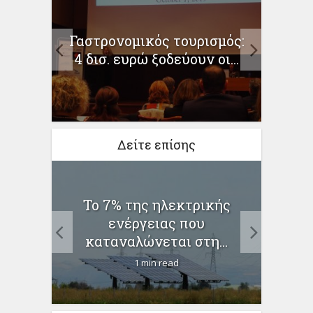
ια να
Γαστρονομικός τουρισμός:
Κορον
ματα
4 δισ. ευρώ ξοδεύουν οι...
Δείτε επίσης
ος
Το 7% της ηλεκτρικής
α το
ενέργειας που
κρούσ
καταναλώνεται στη...
1 min read