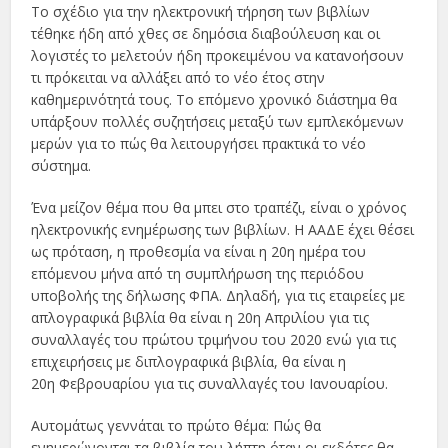
Το σχέδιο για την ηλεκτρονική τήρηση των βιβλίων
τέθηκε ήδη από χθες σε δημόσια διαβούλευση και οι
λογιστές το μελετούν ήδη προκειμένου να κατανοήσουν
τι πρόκειται να αλλάξει από το νέο έτος στην
καθημερινότητά τους. Το επόμενο χρονικό διάστημα θα
υπάρξουν πολλές συζητήσεις μεταξύ των εμπλεκόμενων
μερών για το πώς θα λειτουργήσει πρακτικά το νέο
σύστημα.
Ένα μείζον θέμα που θα μπει στο τραπέζι, είναι ο χρόνος
ηλεκτρονικής ενημέρωσης των βιβλίων. Η ΑΑΔΕ έχει θέσει
ως πρόταση, η προθεσμία να είναι η 20η ημέρα του
επόμενου μήνα από τη συμπλήρωση της περιόδου
υποβολής της δήλωσης ΦΠΑ. Δηλαδή, για τις εταιρείες με
απλογραφικά βιβλία θα είναι η 20η Απριλίου για τις
συναλλαγές του πρώτου τριμήνου του 2020 ενώ για τις
επιχειρήσεις με διπλογραφικά βιβλία, θα είναι η
20η Φεβρουαρίου για τις συναλλαγές του Ιανουαρίου.
Αυτομάτως γεννάται το πρώτο θέμα: Πώς θα
ενημερώνονται τα βιβλία του λήπτη όταν οι εκδότες θα