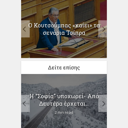
Ο Κουτσούμπας «καίει» τα
Σωτ
ρεάς
σενάρια Τσίπρα
κρού
Δείτε επίσης
α των
Η “Σοφία” υποχωρεί- Από
Κ
υ
Δευτέρα έρχεται...
κρού
2 min read