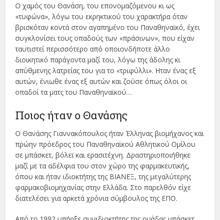
Ο χαμός του Θανάση, του επονομαζόμενου κι ως
«τυφώνα», λόγω του εκρηκτικού του χαρακτήρα όταν
βρισκόταν κοντά στον αγαπημένο του Παναθηναϊκό, έχει
συγκλονίσει τους οπαδούς των «πράσινων», που είχαν
ταυτιστεί περισσότερο από οποιονδήποτε άλλο
διοικητικό παράγοντα μαζί του, λόγω της άδολης κι
απύθμενης λατρείας του για το «τριφύλλι». Ηταν ένας εξ
αυτών, ένιωθε ένας εξ αυτών και ζούσε όπως όλοι οι
οπαδοί τα ματς του Παναθηναϊκού…
Ποιος ήταν ο Θανάσης
Ο Θανάσης Γιαννακόπουλος ήταν Έλληνας βιομήχανος και
πρώην πρόεδρος του Παναθηναϊκού Αθλητικού Ομίλου
σε μπάσκετ, βόλεϊ και ερασιτέχνη. Δραστηριοποιήθηκε
μαζί με τα αδέλφια του στον χώρο της φαρμακευτικής,
όπου και ήταν ιδιοκτήτης της ΒΙΑΝΕΞ, της μεγαλύτερης
φαρμακοβιομηχανίας στην Ελλάδα. Στο παρελθόν είχε
διατελέσει για αρκετά χρόνια σύμβουλος της ΕΠΟ.
Από το 1992 υπήρξε συνιδιοκτήτης της ομάδας μπάσκετ