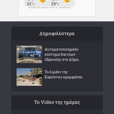
πρόγνωση καιρού από το weather.gr
Δημοφιλέστερα
Αυτοματοποιημένο
σύστημα δικτύων
ύδρευσης στο Δήμο...
Το λιμάνι της
Καρύστου ομορφαίνει
Το Video της ημέρας