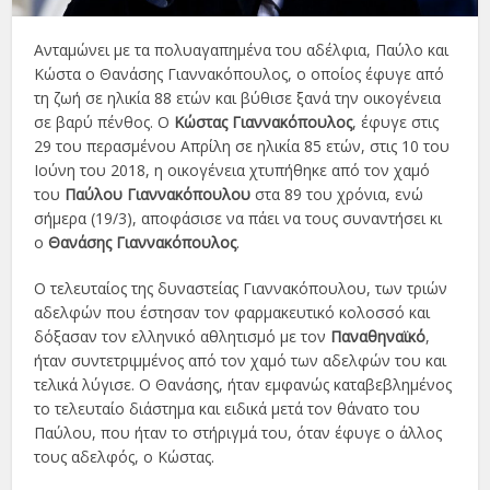
Ανταμώνει με τα πολυαγαπημένα του αδέλφια, Παύλο και
Κώστα ο Θανάσης Γιαννακόπουλος, ο οποίος έφυγε από
τη ζωή σε ηλικία 88 ετών και βύθισε ξανά την οικογένεια
σε βαρύ πένθος. Ο
Κώστας Γιαννακόπουλος
, έφυγε στις
29 του περασμένου Απρίλη σε ηλικία 85 ετών, στις 10 του
Ιούνη του 2018, η οικογένεια χτυπήθηκε από τον χαμό
του
Παύλου Γιαννακόπουλου
στα 89 του χρόνια, ενώ
σήμερα (19/3), αποφάσισε να πάει να τους συναντήσει κι
ο
Θανάσης Γιαννακόπουλος
.
Ο τελευταίος της δυναστείας Γιαννακόπουλου, των τριών
αδελφών που έστησαν τον φαρμακευτικό κολοσσό και
δόξασαν τον ελληνικό αθλητισμό με τον
Παναθηναϊκό
,
ήταν συντετριμμένος από τον χαμό των αδελφών του και
τελικά λύγισε. Ο Θανάσης, ήταν εμφανώς καταβεβλημένος
το τελευταίο διάστημα και ειδικά μετά τον θάνατο του
Παύλου, που ήταν το στήριγμά του, όταν έφυγε ο άλλος
τους αδελφός, ο Κώστας.