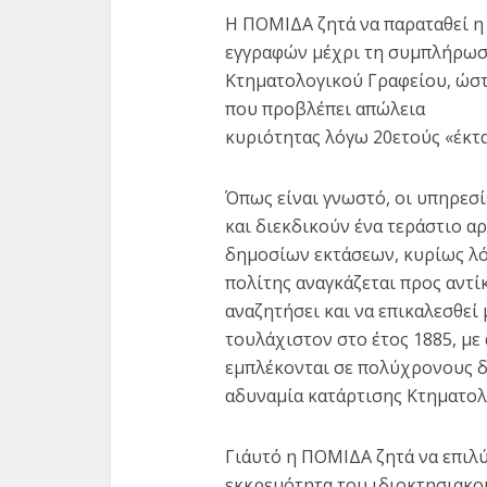
Η ΠΟΜΙΔΑ ζητά να παραταθεί 
εγγραφών μέχρι τη συμπλήρωση
Κτηματολογικού Γραφείου, ώστ
που προβλέπει απώλεια
κυριότητας λόγω 20ετούς «έκτ
Όπως είναι γνωστό, οι υπηρεσ
και διεκδικούν ένα τεράστιο α
δημοσίων εκτάσεων, κυρίως λό
πολίτης αναγκάζεται προς αντ
αναζητήσει και να επικαλεσθε
τουλάχιστον στο έτος 1885, με
εμπλέκονται σε πολύχρονους δ
αδυναμία κατάρτισης Κτηματολ
Γι΄αυτό η ΠΟΜΙΔΑ ζητά να επι
εκκρεμότητα του ιδιοκτησιακο