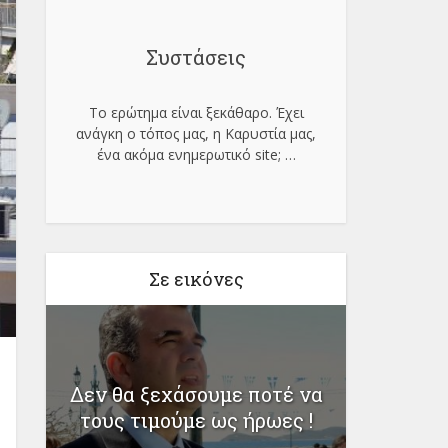
Συστάσεις
Το ερώτημα είναι ξεκάθαρο. Έχει
ανάγκη ο τόπος μας, η Καρυστία μας,
ένα ακόμα ενημερωτικό site;
…
Σε εικόνες
η
Δεν θα ξεχάσουμε ποτέ να
Κορονοϊ
τους τιμούμε ως ήρωες !
σε 2