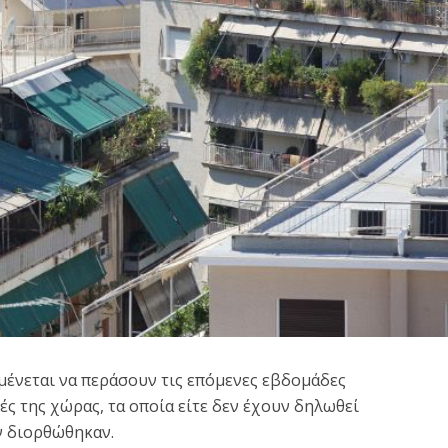
Το μήνυμα του Λευτέρ
μένεται να περάσουν τις επόμενες εβδομάδες
ός: 187 κρούσματα
Ραβιόλου για την νέα
ές της χώρας, τα οποία είτε δεν έχουν δηλωθεί
 ώρες – Ενας...
σχολική...
ν διορθώθηκαν.