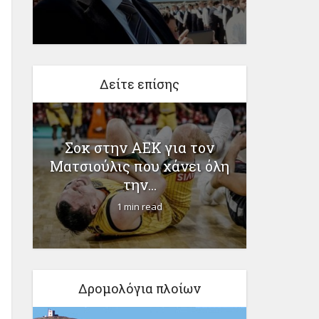
Δείτε επίσης
Σοκ στην ΑΕΚ για τον
Προ
και
Ματσιούλις που χάνει όλη
διαγν
την...
1 min read
Δρομολόγια πλοίων