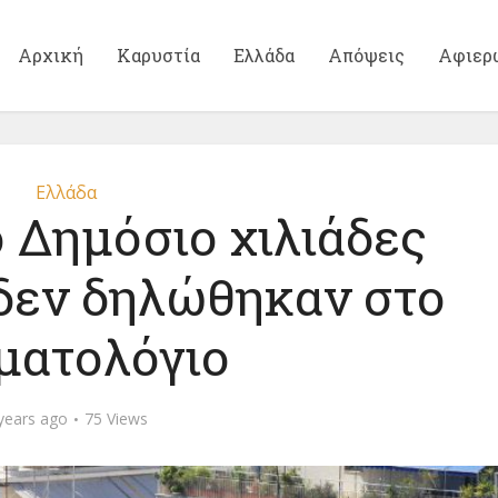
Αρχική
Καρυστία
Ελλάδα
Απόψεις
Αφιερ
Ελλάδα
 Δημόσιο χιλιάδες
 δεν δηλώθηκαν στο
ματολόγιο
years ago
75 Views