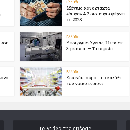
Ελλάδα
Μόνιμα και έκτακτα
η
«δώρα» 4,2 δισ. ευρώ φέρνει
το 2023
Ελλάδα
ίωση
Υπουργείο Υγείας: Ήττα σε
3 μέτωπα – Τα σημεία...
Ελλάδα
λάνα
Ξεκινάει αύριο το «καλάθι
του νοικοκυριού»
Το Video της ημέρας