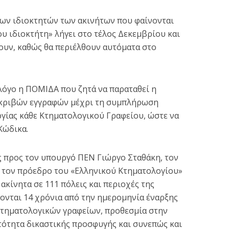
ων ιδιοκτητών των ακινήτων που φαίνονται
υ ιδιοκτήτη» λήγει στο τέλος Δεκεμβρίου και
ουν, καθώς θα περιέλθουν αυτόματα στο
λόγο η ΠΟΜΙΔΑ που ζητά να παραταθεί η
κριβών εγγραφών μέχρι τη συμπλήρωση
 «λουκέτο» τα
Κορονοϊός: 1.707
ργίας κάθε Κτηματολογικού Γραφείου, ώστε να
ωστικά κέντρα:
κρούσματα, 69 θάνατοι 
Κώδικα.
Άκαρπη η...
681...
2 min read
3 min read
ς προς τον υπουργό ΠΕΝ Γιώργο Σταθάκη, τον
 τον πρόεδρο του «Ελληνικού Κτηματολογίου»
ακίνητα σε 111 πόλεις και περιοχές της
ονται 14 χρόνια από την ημερομηνία έναρξης
κτηματολογικών γραφείων, προθεσμία στην
τότητα δικαστικής προσφυγής και συνεπώς και