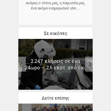
ανάγκη ο τόπος μας, η Καρυστία μας,
ένα ακόμα ενημερωτικό site;
…
Σε εικόνες
ι
Τηλ
2.247 κλήσεις σε ένα
ι
Τ
24ωρο – 2,6 εκατ. από τα...
Δείτε επίσης