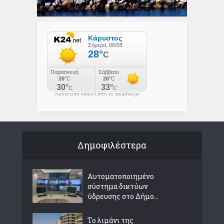
πρόγνωση καιρού από το weather.gr
Δημοφιλέστερα
Αυτοματοποιημένο
σύστημα δικτύων
ύδρευσης στο Δήμο...
Το λιμάνι της