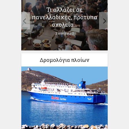
α να
Τι αλλάζει σε
Συν
δικό
πανελλαδικές, πρότυπα
ε
σχολεία...
3 min read
Δρομολόγια πλοίων