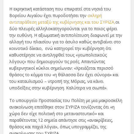
Η εκρηκτική κατάσταση που επικρατεί στα νησιά του
Βορείου Αιγαίου έχει πυροδοτήσει την
σκληρή
αντιπαράθεση μεταξύ της κυβέρνησης και του ΣΥΡΙΖΑ,
οι
δύο πλευρές αλληλοκατηγορούνται για το ποιος φέρει
την ευθύνη. Η αξιωματική αντιπολίτευση διαφωνεί με την
αλλαγή του πλαισίου για το άσυλο καθώς αντιβαίνει στο
κοινοτικό δίκαιο, ενώ κατηγορεί την κυβέρνηση ότι
καθυστέρησε να αντιληφθεί τους «γεωπολιτικούς
λόγους» που δημιουργούν τις ροές. Απαντώντας
κυβερνητικοί κύκλοι σημείωναν: «Χρειάζεται περισσό
θράσος το κόμμα του «η θάλασσα δεν έχει σύνορα» και
του καταυλισμού – ντροπή της Μόριας, να κάνει
υποδείξεις στην κυβέρνηση. Καλύτερα να σιωπά».
Το υπουργείο Προστασίας του Πολίτη με μια μακροσκέλη
ανακοίνωση επιτέθηκε στον ΣΥΡΙΖΑ τονίζοντας ότι «η
χώρα δεν είχε πολιτική στο μεταναστευτικό» και
παραθέτοντας 12 σημεία απάντησε στις «ανακρίβειες,
θράσος και παχιά λόγια», όπως υπογραμμίζει, της
ανακοίνωσης του ΣΥΡΙΖΑ.