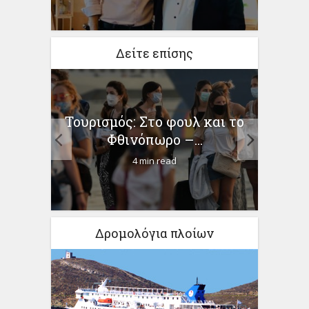
Δείτε επίσης
έα
Πάσ
Τουρισμός: Στο φουλ και το
οι και
πο
Φθινόπωρο –...
4 min read
Δρομολόγια πλοίων