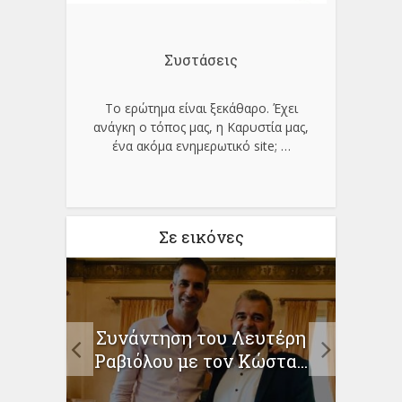
Συστάσεις
Το ερώτημα είναι ξεκάθαρο. Έχει
ανάγκη ο τόπος μας, η Καρυστία μας,
ένα ακόμα ενημερωτικό site;
…
Σε εικόνες
νέα
Συνάντηση του Λευτέρη
Ελλη
3
Ραβιόλου με τον Κώστα...
του