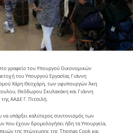
: Παραμένουν τα
Σίμος Κεδίκογλου: “Νέ
, στο γραφείο του Υπουργού Οικονομικών
ήματα για τον
ακτοπλοϊκή γραμμή θ
μετοχή του Υπουργού Εργασίας Γιάννη
θάνατο...
συνδέει...
σμού Χάρη Θεοχάρη, των υφυπουργών Άκη
2 min read
1 min read
ουλου, Θεόδωρου Σκυλακάκη και Γιάννη
της ΑΑΔΕ Γ. Πιτσιλή.
υ να υπάρξει καλύτερος συντονισμός των
ν που έχουν δρομολογήσει ήδη τα Υπουργεία,
επειών της πτώχευσης της Thomas Cook και