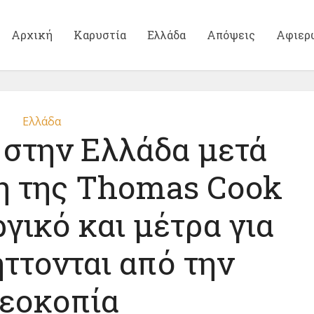
Αρχική
Καρυστία
Ελλάδα
Απόψεις
Αφιερ
Ελλάδα
στην Ελλάδα μετά
η της Thomas Cook
γικό και μέτρα για
ττονται από την
εοκοπία