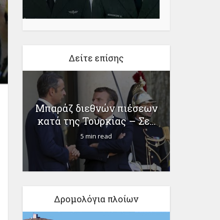
Δείτε επίσης
α
Εύβοι
Μπαράζ διεθνών πιέσεων
α
ερωτ
κατά της Τουρκίας – Σε...
5 min read
Δρομολόγια πλοίων