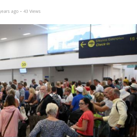
years ago
43 Views
κές και αργίες
Κοινωνικό Μέρισμα:
 οι επιχειρήσεις
Φταίει ο… IBAN που...
που...