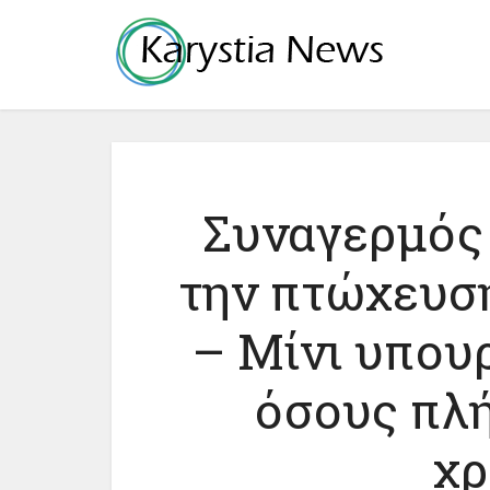
Συναγερμός 
την πτώχευσ
– Μίνι υπουρ
όσους πλή
χρ