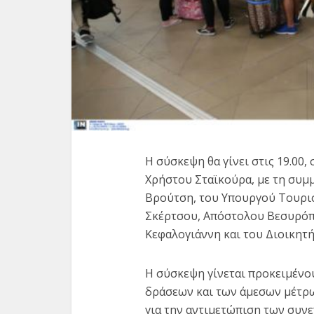
Εύβοια
Η σύσκεψη θα γίνει στις 19.00
ερωτ
Χρήστου Σταϊκούρα, με τη συμ
Βρούτση, του Υπουργού Τουρι
Σκέρτσου, Απόστολου Βεσυρόπ
Κεφαλογιάννη και του Διοικητή 
Η σύσκεψη γίνεται προκειμένο
δράσεων και των άμεσων μέτρω
για την αντιμετώπιση των συν