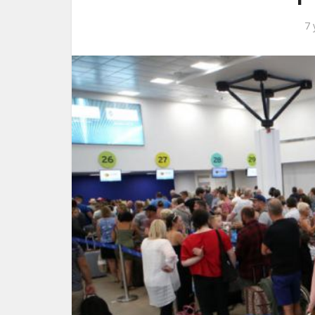
7 
Κυρια
ανοιχτά