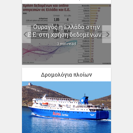
Εκτό
ις
Ουραγός η Ελλάδα στην
εκτά
πό...
Ε.Ε. στη χρήση δεδομένων...
3 min read
Δρομολόγια πλοίων