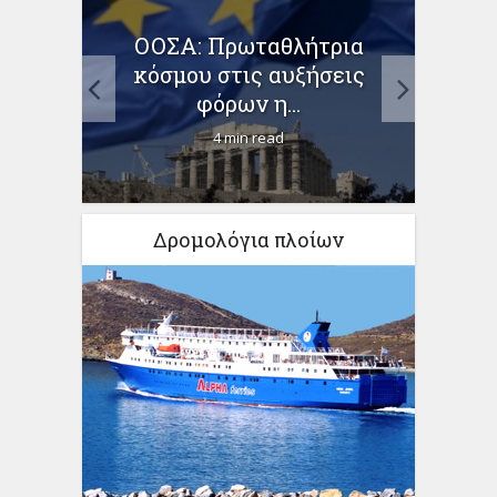
ΟΟΣΑ: Πρωταθλήτρια
κόσμου στις αυξήσεις
προσ
μάχη
φόρων η...
4 min read
Δρομολόγια πλοίων