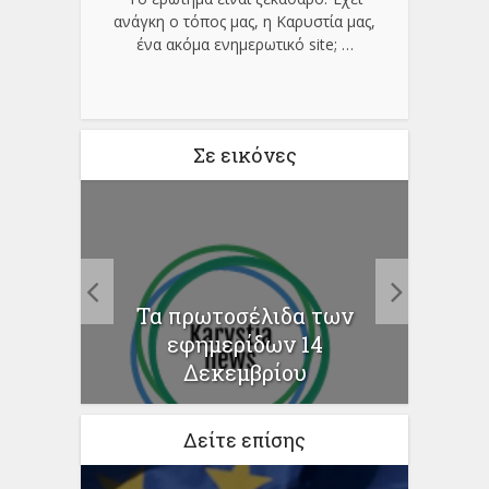
ανάγκη ο τόπος μας, η Καρυστία μας,
ένα ακόμα ενημερωτικό site;
…
Σε εικόνες
Α
Πα
Τα πρωτοσέλιδα των
σ
των
εφημερίδων 14
βρίου
Δεκεμβρίου
Δείτε επίσης