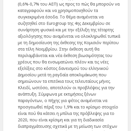
(0,6%-0,7% του ΑΕΠ) ως προς το πώς θα µπορούν να
καταγραφούν και να χρησιµοποιηθούν τα
συγκεκριµένα έσοδα. Το θέµα αναµένεται να
συζητηθεί στο Eurogroup της 4ης ∆εκεµβρίου σε
συνάρτηση φυσικά και µε την εξέλιξη της τέταρτης
αξιολόγησης που αναµένεται να ολοκληρωθεί τυπικά
µε τη δηµοσίευση της έκθεσης της Κοµισιόν περίπου
στα τέλη Νοεµβρίου. Στην έκθεση αυτή θα
περιλαµβάνεται και νέα έκθεση βιωσιµότητας του
χρέους που θα ενσωµατώνει πλέον και τις νέες
εξελίξεις στο κόστος δανεισµού του ελληνικού
∆ηµοσίου µετά τη ραγδαία αποκλιµάκωση που
σηµειώνουν τα επιτόκια τους τελευταίους µήνες.
Κλειδί, ωστόσο, αποτελούν οι προβλέψεις για την
ανάπτυξη. Σύµφωνα µε εκτιµήσεις ξένων
παραγόντων, ο πήχης για φέτος αναµένεται να
προσγειωθεί πέριξ του 1,9% και το κρίσιµο στοιχείο
είναι πού θα κάτσει η µπίλια της πρόβλεψης για το
2020, που είναι κρίσιµη και για τη διαδικασία
διαπραγµάτευσης σχετικά µε τη µείωση των στόχων