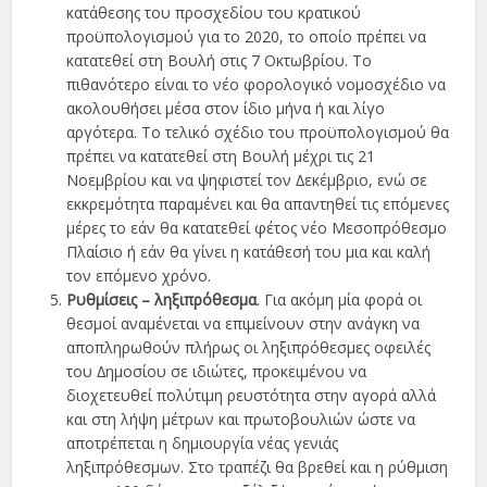
κατάθεσης του προσχεδίου του κρατικού
προϋπολογισµού για το 2020, το οποίο πρέπει να
κατατεθεί στη Βουλή στις 7 Οκτωβρίου. Το
πιθανότερο είναι το νέο φορολογικό νοµοσχέδιο να
ακολουθήσει µέσα στον ίδιο µήνα ή και λίγο
αργότερα. Το τελικό σχέδιο του προϋπολογισµού θα
πρέπει να κατατεθεί στη Βουλή µέχρι τις 21
Νοεµβρίου και να ψηφιστεί τον ∆εκέµβριο, ενώ σε
εκκρεµότητα παραµένει και θα απαντηθεί τις επόµενες
µέρες το εάν θα κατατεθεί φέτος νέο Μεσοπρόθεσµο
Πλαίσιο ή εάν θα γίνει η κατάθεσή του µια και καλή
τον επόµενο χρόνο.
Ρυθµίσεις – ληξιπρόθεσµα
. Για ακόµη µία φορά οι
θεσµοί αναµένεται να επιµείνουν στην ανάγκη να
αποπληρωθούν πλήρως οι ληξιπρόθεσµες οφειλές
του ∆ηµοσίου σε ιδιώτες, προκειµένου να
διοχετευθεί πολύτιµη ρευστότητα στην αγορά αλλά
και στη λήψη µέτρων και πρωτοβουλιών ώστε να
αποτρέπεται η δηµιουργία νέας γενιάς
ληξιπρόθεσµων. Στο τραπέζι θα βρεθεί και η ρύθµιση