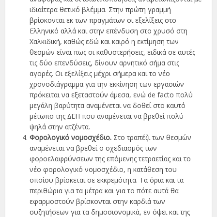
ιδιαίτερα θετικό βλέµµα. Στην πρώτη γραµµή
βρίσκονται εκ των πραγµάτων οι εξελίξεις στο
Ελληνικό αλλά και στην επένδυση στο χρυσό στη
Χαλκιδική, καθώς εδώ και καιρό η εκτίµηση των
θεσµών είναι πως οι καθυστερήσεις, ειδικά σε αυτές
τις δύο επενδύσεις, δίνουν αρνητικό σήµα στις
αγορές. Οι εξελίξεις µέχρι σήµερα και το νέο
χρονοδιάγραµµα για την εκκίνηση των εργασιών
πρόκειται να εξεταστούν άµεσα, ενώ de facto πολύ
µεγάλη βαρύτητα αναµένεται να δοθεί στο καυτό
µέτωπο της ∆ΕΗ που αναµένεται να βρεθεί πολύ
ψηλά στην ατζέντα.
Φορολογικό νοµοσχέδιο.
Στο τραπέζι των θεσµών
αναµένεται να βρεθεί ο σχεδιασµός των
φοροελαφρύνσεων της επόµενης τετραετίας και το
νέο φορολογικό νοµοσχέδιο, η κατάθεση του
οποίου βρίσκεται σε εκκρεµότητα. Τα όρια και τα
περιθώρια για τα µέτρα και για το πότε αυτά θα
εφαρµοστούν βρίσκονται στην καρδιά των
συζητήσεων για τα δηµοσιονοµικά, εν όψει και της