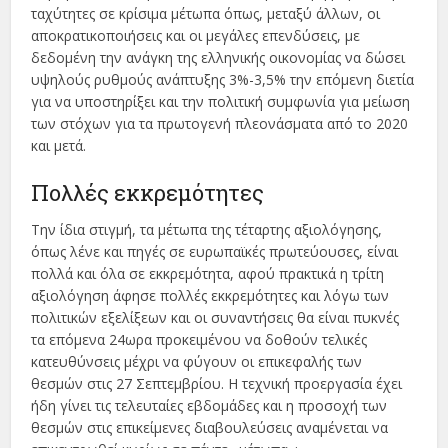
ταχύτητες σε κρίσιµα µέτωπα όπως, µεταξύ άλλων, οι
αποκρατικοποιήσεις και οι µεγάλες επενδύσεις, µε
δεδοµένη την ανάγκη της ελληνικής οικονοµίας να δώσει
υψηλούς ρυθµούς ανάπτυξης 3%-3,5% την επόµενη διετία
για να υποστηρίξει και την πολιτική συµφωνία για µείωση
των στόχων για τα πρωτογενή πλεονάσµατα από το 2020
και µετά.
Πολλές εκκρεμότητες
Την ίδια στιγµή, τα µέτωπα της τέταρτης αξιολόγησης,
όπως λένε και πηγές σε ευρωπαϊκές πρωτεύουσες, είναι
πολλά και όλα σε εκκρεµότητα, αφού πρακτικά η τρίτη
αξιολόγηση άφησε πολλές εκκρεµότητες και λόγω των
πολιτικών εξελίξεων και οι συναντήσεις θα είναι πυκνές
τα επόµενα 24ωρα προκειµένου να δοθούν τελικές
κατευθύνσεις µέχρι να φύγουν οι επικεφαλής των
θεσµών στις 27 Σεπτεµβρίου. Η τεχνική προεργασία έχει
ήδη γίνει τις τελευταίες εβδοµάδες και η προσοχή των
θεσµών στις επικείµενες διαβουλεύσεις αναµένεται να