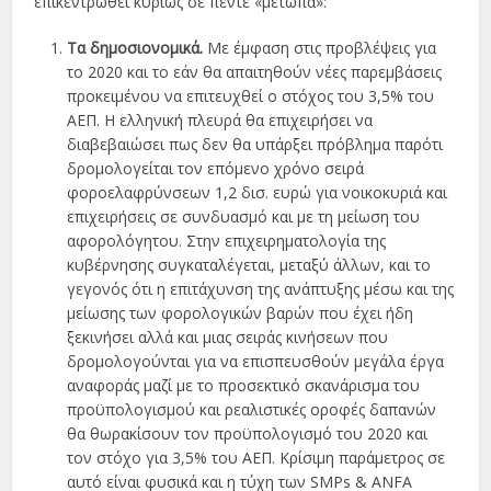
επικεντρωθεί κυρίως σε πέντε «µέτωπα»:
Τα δηµοσιονοµικά.
Με έµφαση στις προβλέψεις για
το 2020 και το εάν θα απαιτηθούν νέες παρεµβάσεις
προκειµένου να επιτευχθεί ο στόχος του 3,5% του
ΑΕΠ. Η ελληνική πλευρά θα επιχειρήσει να
διαβεβαιώσει πως δεν θα υπάρξει πρόβληµα παρότι
δροµολογείται τον επόµενο χρόνο σειρά
φοροελαφρύνσεων 1,2 δισ. ευρώ για νοικοκυριά και
επιχειρήσεις σε συνδυασµό και µε τη µείωση του
αφορολόγητου. Στην επιχειρηµατολογία της
κυβέρνησης συγκαταλέγεται, µεταξύ άλλων, και το
γεγονός ότι η επιτάχυνση της ανάπτυξης µέσω και της
µείωσης των φορολογικών βαρών που έχει ήδη
ξεκινήσει αλλά και µιας σειράς κινήσεων που
δροµολογούνται για να επισπευσθούν µεγάλα έργα
αναφοράς µαζί µε το προσεκτικό σκανάρισµα του
προϋπολογισµού και ρεαλιστικές οροφές δαπανών
θα θωρακίσουν τον προϋπολογισµό του 2020 και
τον στόχο για 3,5% του ΑΕΠ. Κρίσιµη παράµετρος σε
αυτό είναι φυσικά και η τύχη των SMPs & ANFA