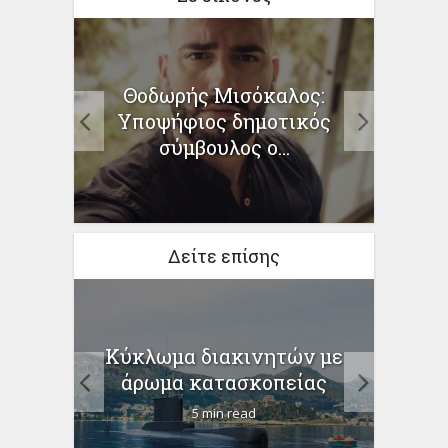
σεις
Θοδωρής Μισόκαλος:
Το
 λόγω
Υποψήφιος δημοτικός
σύμβουλος ο...
Δείτε επίσης
ς για
Κύκλωμα διακινητών με
Supe
ίας –
άρωμα κατασκοπείας
τον 
5 min read