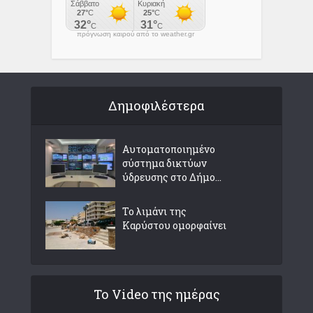
πρόγνωση καιρού από το weather.gr
Δημοφιλέστερα
Αυτοματοποιημένο
σύστημα δικτύων
ύδρευσης στο Δήμο...
Το λιμάνι της
Καρύστου ομορφαίνει
Το Video της ημέρας