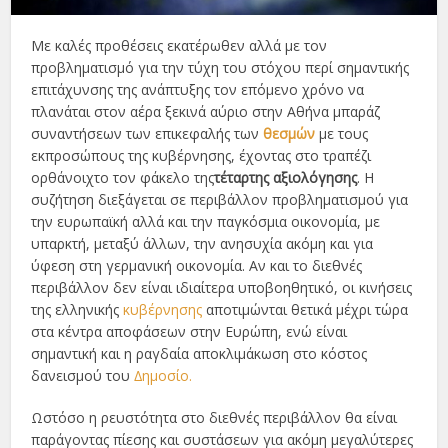
Με καλές προθέσεις εκατέρωθεν αλλά µε τον
προβληµατισµό για την τύχη του στόχου περί σηµαντικής
επιτάχυνσης της ανάπτυξης τον επόµενο χρόνο να
πλανάται στον αέρα ξεκινά αύριο στην Αθήνα µπαράζ
συναντήσεων των επικεφαλής των
θεσµών
µε τους
εκπροσώπους της κυβέρνησης, έχοντας στο τραπέζι
ορθάνοιχτο τον φάκελο της
τέταρτης αξιολόγησης
. Η
συζήτηση διεξάγεται σε περιβάλλον προβληµατισµού για
την ευρωπαϊκή αλλά και την παγκόσµια οικονοµία, µε
υπαρκτή, µεταξύ άλλων, την ανησυχία ακόµη και για
ύφεση στη γερµανική οικονοµία. Αν και το διεθνές
περιβάλλον δεν είναι ιδιαίτερα υποβοηθητικό, οι κινήσεις
της ελληνικής
κυβέρνησης
αποτιµώνται θετικά µέχρι τώρα
στα κέντρα αποφάσεων στην Ευρώπη, ενώ είναι
σηµαντική και η ραγδαία αποκλιµάκωση στο κόστος
δανεισµού του
∆ηµοσίο.
Ωστόσο η ρευστότητα στο διεθνές περιβάλλον θα είναι
παράγοντας πίεσης και συστάσεων για ακόµη µεγαλύτερες