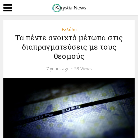
Ελλάδα
Τα πέντε ανοιχτά µέτωπα στις
διαπραγµατεύσεις µε τους
θεσµούς
7 years ago
53 Views