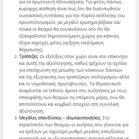
για τα πρωτογενή πλεονάσµατα. Για φέτος πάντως
κυρίαρχη αίσθηση είναι πως δεν θα διατυπωθούν
ουσιαστικές ενστάσεις για την πορεία εκτέλεσης του
προϋπολογισµού, µε µεγάλο ερώτηµα βέβαια εάν
τελικά οι θεσµοί θα συναινέσουν στο ότι θα
εξασφαλιστεί δηµοσιονοµικός χώρος για κάποιες
έξτρα παροχές φέτος (αύξηση επιδόµατος
θέρµανσης).
Τράπεζες
. Οι εξελίξεις στον χώρο είναι στο επίκεντρο
και αυτής της αξιολόγησης, καθώς τρέχουν τα σχέδια
για επιτάχυνση της µείωσης των κόκκινων δανείων
και της εξυγίανσης των τραπεζικών ισολογισµών αλλά
και οι νοµοθετικές πρωτοβουλίες. Τα θέµατα αυτά
αναµένεται να τεθούν άµεσα στις συζητήσεις µε τους
επικεφαλής των θεσµών τις επόµενες µέρες, ενώ θα
αποτελέσουν και κοµβικό στοιχείο στη συνολική
αξιολόγηση.
Μεγάλες επενδύσεις – ιδιωτικοποιήσεις
. Στο
στρατόπεδο των θεσµών οι κινήσεις που γίνονται για
να τρέξουν µε ταχύτερο ρυθµό µεγάλες επενδύσεις
αναφοράς και οι ιδιωτικοποιήσεις αντιµετωπίζονται µε