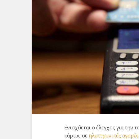
Προσ
κατο
Ενισχύεται ο έλεγχος για την 
ν
κάρτας σε
ηλεκτρονικές αγορές