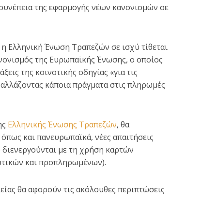
συνέπεια της εφαρμογής νέων κανονισμών σε
 η Ελληνική Ένωση Τραπεζών σε ισχύ τίθεται
νονισμός της Ευρωπαϊκής Ένωσης, ο οποίος
άξεις της κοινοτικής οδηγίας «για τις
 αλλάζοντας κάποια πράγματα στις πληρωμές
 της επιδημικής
Κορονοϊός: 2.646 νέα
λης από τα μέσα
κρούσματα, 179
Απριλίου...
ης
Ελληνικής Ένωσης Τραπεζών
, θα
διασωληνωμένοι...
 όπως και πανευρωπαϊκά, νέες απαιτήσεις
6 min read
3 min read
υ διενεργούνται με τη χρήση καρτών
τικών και προπληρωμένων).
λείας θα αφορούν τις ακόλουθες περιπτώσεις