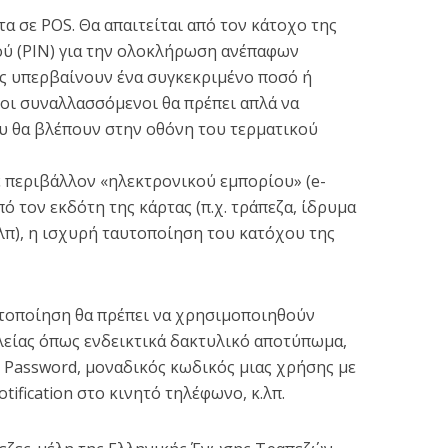
α σε POS. Θα απαιτείται από τον κάτοχο της
ού (ΡΙΝ) για την ολοκλήρωση ανέπαφων
ς υπερβαίνουν ένα συγκεκριμένο ποσό ή
 οι συναλλασσόμενοι θα πρέπει απλά να
υ θα βλέπουν στην οθόνη του τερματικού
περιβάλλον «ηλεκτρονικού εμπορίου» (e-
πό τον εκδότη της κάρτας (π.χ. τράπεζα, ίδρυμα
λπ), η ισχυρή ταυτοποίηση του κατόχου της
υτοποίηση θα πρέπει να χρησιμοποιηθούν
είας όπως ενδεικτικά δακτυλικό αποτύπωμα,
, Password, μοναδικός κωδικός μιας χρήσης με
ification στο κινητό τηλέφωνο, κ.λπ.