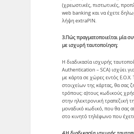
(χρεωστικές, πιστωτικές, προπ
web banking και να έχετε δηλω
λήψη extraPIN.
3.Πώς πραγματοποιείται μία συ
με ισχυρή ταυτοποίηση;
Η διαδικασία ισχυρής ταυτοπο
Authentication – SCA) ισχύει γ
με κάρτα σε χώρες εντός Ε.Ο.Χ
στοιχείων της κάρτας, θα σας ζ
τρόπους: α)τους κωδικούς χρήσ
στην ηλεκτρονική τραπεζική της
μοναδικό κωδικό, που θα σας απ
στο κινητό τηλέφωνο που έχετ
4.Η διαδικασία ισχυρής ταυτοπο