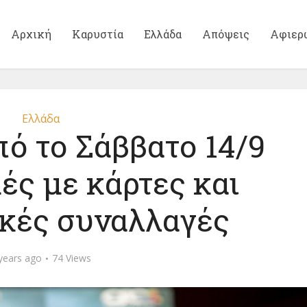
Αρχική
Καρυστία
Ελλάδα
Απόψεις
Αφιερ
Ελλάδα
πό το Σάββατο 14/9
ές με κάρτες και
κές συναλλαγές
years ago
74 Views