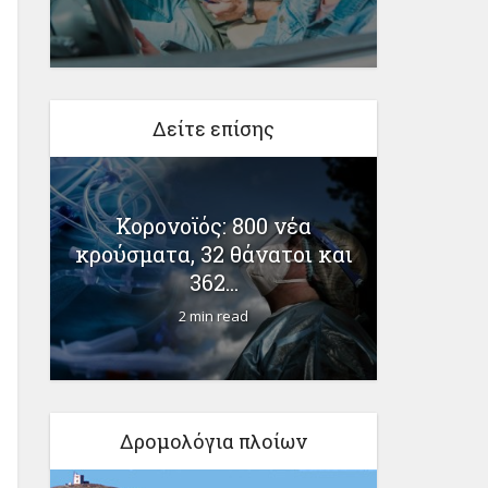
Δείτε επίσης
Κάμψη
Κορονοϊός: 800 νέα
καμπύ
κρούσματα, 32 θάνατοι και
362...
2 min read
Δρομολόγια πλοίων