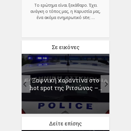
Το ερώτημα είναι ξεκάθαρο. Έχει
ανάγκη ο τόπος μας, η Καρυστία μας,
ένα ακόμα ενημερωτικό site;
…
Σε εικόνες
τε τη
Ξαφνική καραντίνα στο
Συν
τε...
hot spot της Ριτσώνας –...
δ
Δείτε επίσης