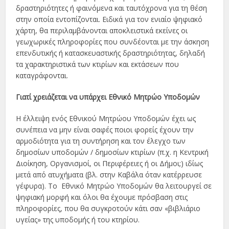
δραστηριότητες ή φαινόμενα και ταυτόχρονα για τη θέση
στην οποία εντοπίζονται. Ειδικά για τον ενιαίο ψηφιακό
χάρτη, θα περιλαμβάνονται αποκλειστικά εκείνες οι
γεωχωρικές πληροφορίες που συνδέονται με την άσκηση
επενδυτικής ή κατασκευαστικής δραστηριότητας, δηλαδή
τα χαρακτηριστικά των κτιρίων και εκτάσεων που
καταγράφονται.
Γιατί χρειάζεται να υπάρχει Εθνικό Μητρώο Υποδομών
Η έλλειψη ενός Εθνικού Μητρώου Υποδομών έχει ως
συνέπεια να μην είναι σαφές ποιοι φορείς έχουν την
αρμοδιότητα για τη συντήρηση και τον έλεγχο των
δημοσίων υποδομών / δημοσίων κτιρίων (π.χ. η Κεντρική
Διοίκηση, Οργανισμοί, οι Περιφέρειες ή οι Δήμοι;) ιδίως
μετά από ατυχήματα (βλ. στην Καβάλα όταν κατέρρευσε
γέφυρα). Το Εθνικό Μητρώο Υποδομών θα λειτουργεί σε
ψηφιακή μορφή και όλοι θα έχουμε πρόσβαση στις
πληροφορίες, που θα συγκροτούν κάτι σαν «βιβλιάριο
υγείας» της υποδομής ή του κτηρίου.