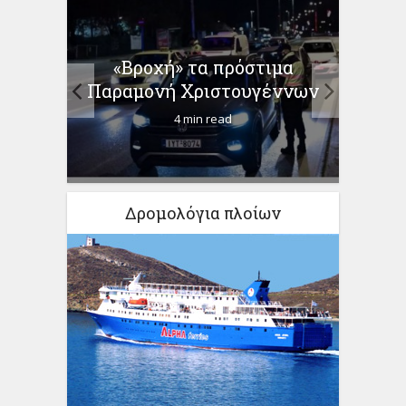
 με
«Βροχή» τα πρόστιμα
Έργα
κούς
Παραμονή Χριστουγέννων
ύψους
4 min read
Δρομολόγια πλοίων