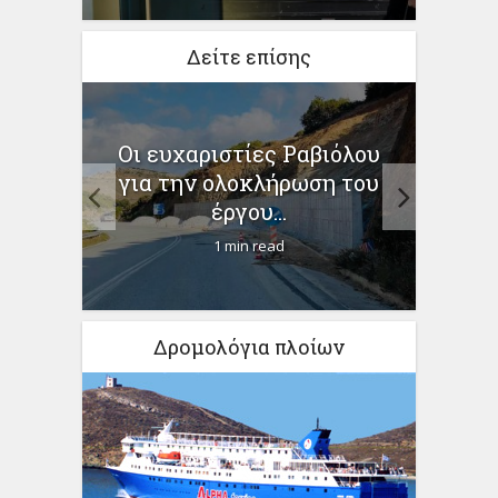
Δείτε επίσης
Οι ευχαριστίες Ραβιόλου
Ακο
για την ολοκλήρωση του
.
Κάρυ
έργου...
1 min read
Δρομολόγια πλοίων