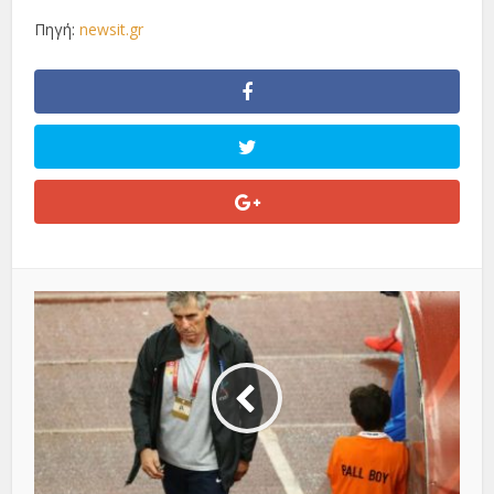
Πηγή:
newsit.gr