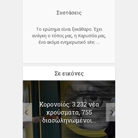
Συστάσεις
Το ερώτημα είναι ξεκάθαρο. Έχει
ανάγκη ο τόπος μας, η Καρυστία μας,
ένα ακόμα ενημερωτικό site;
…
Σε εικόνες
ην
Κορονοϊός: 3.232 νέα
Μαρ
ότητα
κρούσματα, 755
για
διασωληνωμένοι...