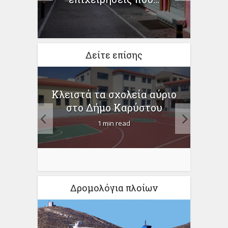
Δείτε επίσης
Κλειστά τα σχολεία αύριο
σκες
Κο
στο Δήμο Καρύστου
στα
κρού
1 min read
Δρομολόγια πλοίων