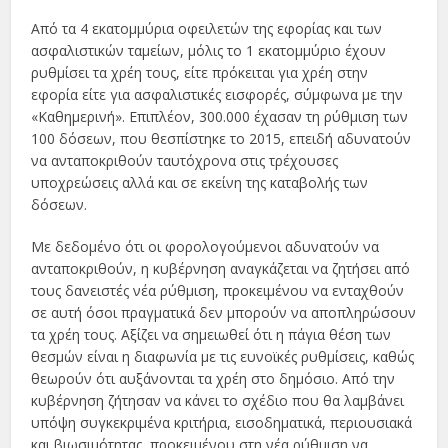
Από τα 4 εκατομμύρια οφειλετών της εφορίας και των
ασφαλιστικών ταμείων, μόλις το 1 εκατομμύριο έχουν
ρυθμίσει τα χρέη τους, είτε πρόκειται για χρέη στην
εφορία είτε για ασφαλιστικές εισφορές, σύμφωνα με την
«Καθημερινή». Επιπλέον, 300.000 έχασαν τη ρύθμιση των
100 δόσεων, που θεσπίστηκε το 2015, επειδή αδυνατούν
να ανταποκριθούν ταυτόχρονα στις τρέχουσες
υποχρεώσεις αλλά και σε εκείνη της καταβολής των
δόσεων.
Με δεδομένο ότι οι φορολογούμενοι αδυνατούν να
ανταποκριθούν, η κυβέρνηση αναγκάζεται να ζητήσει από
τους δανειστές νέα ρύθμιση, προκειμένου να ενταχθούν
σε αυτή όσοι πραγματικά δεν μπορούν να αποπληρώσουν
τα χρέη τους. Αξίζει να σημειωθεί ότι η πάγια θέση των
θεσμών είναι η διαφωνία με τις ευνοϊκές ρυθμίσεις, καθώς
θεωρούν ότι αυξάνονται τα χρέη στο δημόσιο. Από την
κυβέρνηση ζήτησαν να κάνει το σχέδιο που θα λαμβάνει
υπόψη συγκεκριμένα κριτήρια, εισοδηματικά, περιουσιακά
και βιωσιμότητας, προκειμένου στη νέα ρύθμιση να