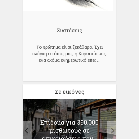
Συστάσεις
Το ερώτημα είναι ξεκάθαρο. Έχει
ανάγκη ο τόπος μας, η Καρυστία μας,
ένα ακόμα ενημερωτικό site;
…
Σε εικόνες
αλλία
Επίδομα για 390.000
Σ
ην
μισθωτούς σε
αλλα
επιχειρήσεις που...