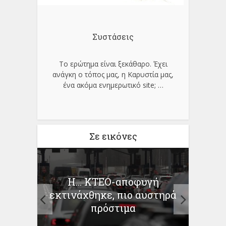
Συστάσεις
Το ερώτημα είναι ξεκάθαρο. Έχει
ανάγκη ο τόπος μας, η Καρυστία μας,
ένα ακόμα ενημερωτικό site;
…
Σε εικόνες
Η… ΚΤΕΟ-αποφυγή
 και
Α
εκτινάχθηκε, πιο αυστηρά
σίες
εμπ
πρόστιμα