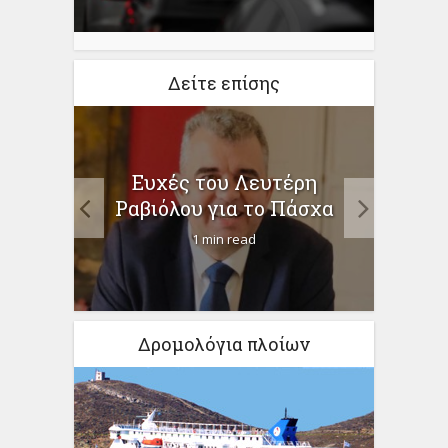
Δείτε επίσης
οι
Συμ
Ευχές του Λευτέρη
περ
Γι
Ραβιόλου για το Πάσχα
1 min read
Δρομολόγια πλοίων