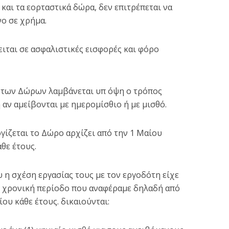
αι τα εορταστικά δώρα, δεν επιτρέπεται να
ο σε χρήμα.
ιται σε ασφαλιστικές εισφορές και φόρο
 των Δώρων λαμβάνεται υπ όψη ο τρόπος
αν αμείβονται με ημερομίσθιο ή με μισθό.
Αντίστροφη μέτρηση γ
ος: Είμαστε πια
τον ανασχηματισμό:
ρωταθλητές
Σαρωτικές...
γίζεται το Δώρο αρχίζει από την 1 Μαίου
1 min read
θε έτους.
3 min read
υ η σχέση εργασίας τους με τον εργοδότη είχε
η χρονική περίοδο που αναφέραμε δηλαδή από
ου κάθε έτους. δικαιούνται: