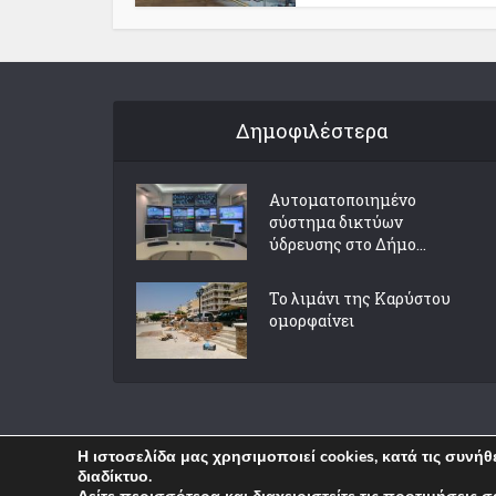
Δημοφιλέστερα
Αυτοματοποιημένο
σύστημα δικτύων
ύδρευσης στο Δήμο...
Το λιμάνι της Καρύστου
ομορφαίνει
Η ιστοσελίδα μας χρησιμοποιεί cookies, κατά τις συνή
διαδίκτυο.
Copyright © 2018 Karystia News. Created by
WP
.