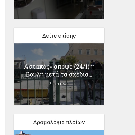
Δείτε επίσης
ια
Αστακός» απόψε (24/1) η
Ραβιό
Βουλή μετά τα σχέδια...
π
3 min read
Δρομολόγια πλοίων