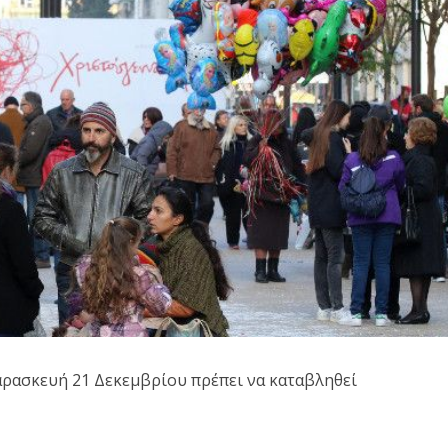
οϊός: Το πρώτο
Επίσημα Μπαρτζώκα
αρασκευή 21 Δεκεμβρίου πρέπει να καταβληθεί
n στην Κοζάνη –
στον Ολυμπιακό! Αυτο
Στο...
είναι οι...