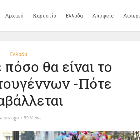
Αρχική
Καρυστία
Ελλάδα
Απόψεις
Αφιερ
Ελλάδα
 πόσο θα είναι το
τουγέννων -Πότε
αβάλλεται
years ago
59 Views