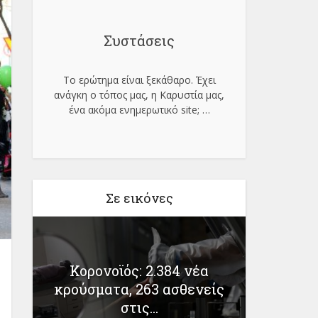
Συστάσεις
Το ερώτημα είναι ξεκάθαρο. Έχει
ανάγκη ο τόπος μας, η Καρυστία μας,
ένα ακόμα ενημερωτικό site;
…
Σε εικόνες
ς
Κορονοϊός: 2.384 νέα
Κορο
ί
κρούσματα, 263 ασθενείς
lockdo
στις...