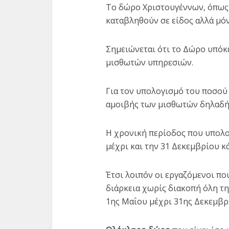
Το δώρο Χριστουγέννων, όπως κ
καταβληθούν σε είδος αλλά μόν
Σημειώνεται ότι το Δώρο υπόκε
μισθωτών υπηρεσιών.
Για τον υπολογισμό του ποσού
αμοιβής των μισθωτών δηλαδή 
Ραβιόλ
π
Η χρονική περίοδος που υπολο
μέχρι και την 31 Δεκεμβρίου κά
Έτσι λοιπόν οι εργαζόμενοι πο
διάρκεια χωρίς διακοπή όλη τ
1ης Μαΐου μέχρι 31ης Δεκεμβρί