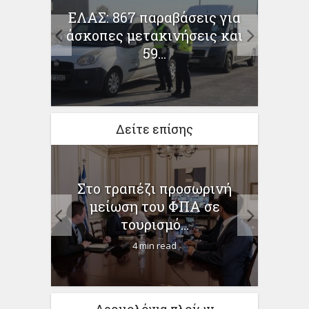
ΕΛΑΣ: 867 παραβάσεις για
άνια
άσκοπες μετακινήσεις και
κρο
όνι...
59...
Δείτε επίσης
στο
Στο τραπέζι προσωρινή
Ξενο
ουτς
μείωση του ΦΠΑ σε
Οι ν
τουρισμό...
4 min read
Δρομολόγια πλοίων