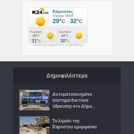
πρόγνωση καιρού από το weather.gr
Δημοφιλέστερα
Αυτοματοποιημένο
σύστημα δικτύων
ύδρευσης στο Δήμο...
Το λιμάνι της
Καρύστου ομορφαίνει