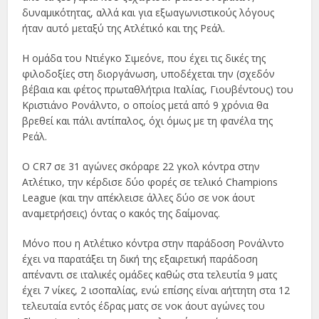
δυναμικότητας, αλλά και για εξωαγωνιστικούς λόγους
ήταν αυτό μεταξύ της Ατλέτικό και της Ρεάλ.
Η ομάδα του Ντιέγκο Σιμεόνε, που έχει τις δικές της
φιλοδοξίες στη διοργάνωση, υποδέχεται την (σχεδόν
βέβαια και φέτος πρωταθλήτρια Ιταλίας, Γιουβέντους) του
Κριστιάνο Ρονάλντο, ο οποίος μετά από 9 χρόνια θα
βρεθεί και πάλι αντίπαλος, όχι όμως με τη φανέλα της
Ρεάλ.
Ο CR7 σε 31 αγώνες σκόραρε 22 γκολ κόντρα στην
Ατλέτικο, την κέρδισε δύο φορές σε τελικό Champions
League (και την απέκλεισε άλλες δύο σε νοκ άουτ
αναμετρήσεις) όντας ο κακός της δαίμονας.
Μόνο που η Ατλέτικο κόντρα στην παράδοση Ρονάλντο
έχει να παρατάξει τη δική της εξαιρετική παράδοση
απέναντι σε ιταλικές ομάδες καθώς στα τελευτία 9 ματς
έχει 7 νίκες, 2 ισοπαλίας, ενώ επίσης είναι αήττητη στα 12
τελευταία εντός έδρας ματς σε νοκ άουτ αγώνες του