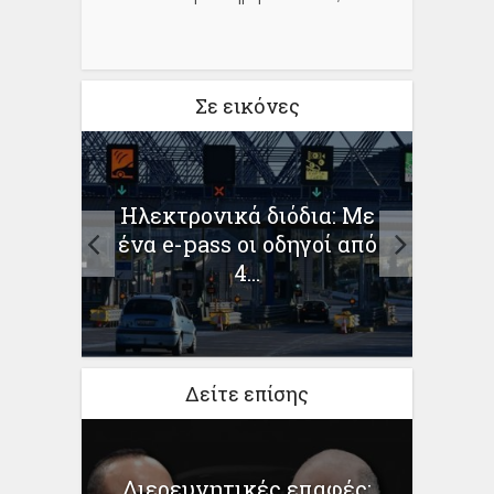
Σε εικόνες
Ηλεκτρονικά διόδια: Με
Δη
ένα e-pass οι οδηγοί από
Ana
των
4...
Δείτε επίσης
Διερευνητικές επαφές: