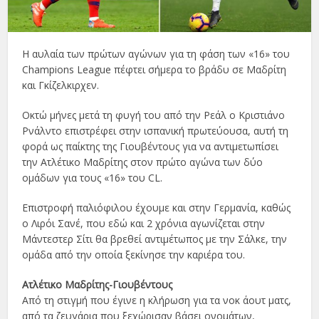
Η αυλαία των πρώτων αγώνων για τη φάση των «16» του
Champions League πέφτει σήμερα το βράδυ σε Μαδρίτη
και Γκίζελκιρχεν.
Οκτώ μήνες μετά τη φυγή του από την Ρεάλ ο Κριστιάνο
Ρνάλντο επιστρέφει στην ισπανική πρωτεύουσα, αυτή τη
φορά ως παίκτης της Γιουβέντους για να αντιμετωπίσει
την Ατλέτικο Μαδρίτης στον πρώτο αγώνα των δύο
ομάδων για τους «16» του CL.
Επιστροφή παλιόφιλου έχουμε και στην Γερμανία, καθώς
ο Λιρόι Σανέ, που εδώ και 2 χρόνια αγωνίζεται στην
Μάντεστερ Σίτι θα βρεθεί αντιμέτωπος με την Σάλκε, την
ομάδα από την οποία ξεκίνησε την καριέρα του.
Ατλέτικο Μαδρίτης-Γιουβέντους
Από τη στιγμή που έγινε η κλήρωση για τα νοκ άουτ ματς,
από τα ζευγάρια που ξεχώρισαν βάσει ονομάτων,