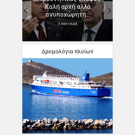
Κορον
Kαλή αρχή αλλά
και 1
έλιδα
ανυποχώρητη...
14
3 min read
Δρομολόγια πλοίων