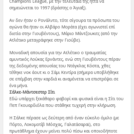
Champions League, με την τελευταία της ήττα να
σημειώνεται το 1997 (δράστης ο Άγιαξ).
Αν δεν ήταν ο Ρονάλντο, τότε σίγουρα τα πρόσωπα του
αγώνα θα ήταν οι Αλβάρο Μοράτα (έχει αγωνιστεί επί
διετία στην Γιουβέντους), Μάριο Μάντζουκιτς (από την
Ατλέτικο μεταγράφηκε στην Γιούβε).
Μοναδική απουσία για την Ατλέτικο ο τραυματίας
αμυντικός Λούκας Ερνάντες, ενώ στη Γιουβέντους πέραν
της δεδομένης απουσίας του Ντάγκλας Κόστα, χθες
τέθηκε νοκ άουτ κι ο Σάμι Κεντίρα (σήμερα υποβλήθηκε
σε επέμβαη στην καρδιά κι αναμένεται να επιστρέψει σε
ένα μήνα.
Σάλκε-Μάντσεστερ Σίτι
Εδώ υπάρχει ξεκάθαρο φαβορί και φυσικά είναι η Σίτι του
Πεπ Γκουαρδιόλα που στάθηκε τυχερή στην κλήρωση.
Η Σάλκε πέρασε ως δεύτερη από έναν εύκολο όμιλο (με
Πόρτο, Λοκομοτίβ Μόσχας, Γαλατάσαραϊ), στο
πρωτάθλημα έχουν μείνει πολύ πίσω και οποιοδήποτε