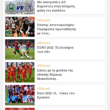
Με ανατροπή ο ΑΟ
Καρύστου στην επόμενη
φάση του κυπέλου
Αθλητικά
Γιάννης Αντετοκούνμπο:
Περήφανος πρωταθλητής
με τους...
Αθλητικά
EURO 2021: Τα ζευγάρια
των «16»
Αθλητικά
Σάλος με τη φανέλα της
εθνικής Βόρειας
Μακεδονίας...
Αθλητικά
Euro 2021: Oι… τύχες του
Ερικσεν