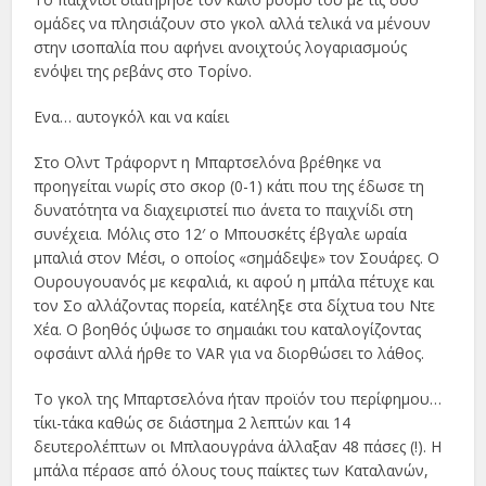
ομάδες να πλησιάζουν στο γκολ αλλά τελικά να μένουν
στην ισοπαλία που αφήνει ανοιχτούς λογαριασμούς
ενόψει της ρεβάνς στο Τορίνο.
Ενα… αυτογκόλ και να καίει
Στο Ολντ Τράφορντ η Μπαρτσελόνα βρέθηκε να
προηγείται νωρίς στο σκορ (0-1) κάτι που της έδωσε τη
δυνατότητα να διαχειριστεί πιο άνετα το παιχνίδι στη
συνέχεια. Μόλις στο 12′ ο Μπουσκέτς έβγαλε ωραία
μπαλιά στον Μέσι, ο οποίος «σημάδεψε» τον Σουάρες. Ο
Ουρουγουανός με κεφαλιά, κι αφού η μπάλα πέτυχε και
τον Σο αλλάζοντας πορεία, κατέληξε στα δίχτυα του Ντε
Χέα. Ο βοηθός ύψωσε το σημαιάκι του καταλογίζοντας
οφσάιντ αλλά ήρθε το VAR για να διορθώσει το λάθος.
Το γκολ της Μπαρτσελόνα ήταν προϊόν του περίφημου…
τίκι-τάκα καθώς σε διάστημα 2 λεπτών και 14
δευτερολέπτων οι Μπλαουγράνα άλλαξαν 48 πάσες (!). Η
μπάλα πέρασε από όλους τους παίκτες των Καταλανών,