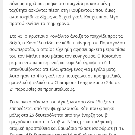
δύναμη της έδρας μπήκε στο παιχνίδι με κεκτημένη
ταχύτητα ασκώντας πίεση στη Γιουβέντους που όμως
ανταποκρίθηκε δίχως να δεχτεί γκολ. Και χτύπησε λίγο
προτού κλείσει το α’ ημίχρονο.
Στο 45′ ο Κριστιάνο Ρονάλντο άνοιξε το παιχνίδι προς τα
δεξιά, ο Κανσέλο είδε την κάθετη κίνηση του Πορτογάλου
σουπερστάρ, ο οποίος είχε ήδη αφήσει αρκετά μέτρα πίσω
του τον Μπλιντ που μάταια τον κυνηγούσε. Ο Κριστιάνο
με μια εντυπωσιακή εναέρια κεφαλιά έγραψε το 0-1
υπενθυμίζοντας ότι είναι φτιαγμένος για μεγάλα ματς.
Αυτό ήταν το 41ο γκολ που πετυχαίνει σε προημιτελικό,
ημιτελικό ή τελικό του Champions League και το 24ο σε
21 παρουσίες σε προημιτελικούς.
Το νεανικό σύνολο του Αγιαξ ωστόσο δεν έδειξε να
επηρεάζεται από την ψυχρολουσία. Κάτι που φάνηκε
μόλις στα 26 δευτερόλεπτα από την έναρξη του β’
ημιχρόνου, οπότε ο Νταβίντ Νέρες με καταπληκτική
ατομική προσπάθεια και θαυμάσιο πλασέ ισοφάρισε (1-1).
Το παιχνίδι διατήρησε τον καλό ρυθμό του με τις δυο