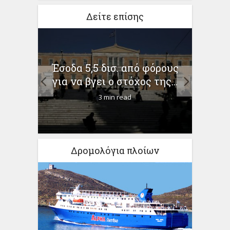
Δείτε επίσης
ευρώ,
Έσοδα 5,5 δισ. από φόρους
ΣΥ
εις...
για να βγει ο στόχος της...
«στρ
3 min read
Δρομολόγια πλοίων