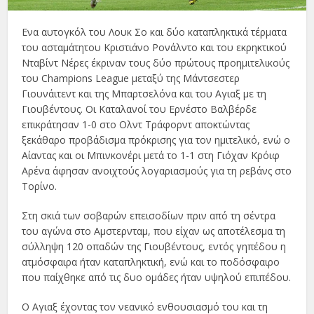
Ενα αυτογκόλ του Λουκ Σο και δύο καταπληκτικά τέρματα
του ασταμάτητου Κριστιάνο Ρονάλντο και του εκρηκτικού
Νταβίντ Νέρες έκριναν τους δύο πρώτους προημιτελικούς
του Champions League μεταξύ της Μάντσεστερ
Γιουνάιτεντ και της Μπαρτσελόνα και του Αγιαξ με τη
Γιουβέντους. Οι Καταλανοί του Ερνέστο Βαλβέρδε
επικράτησαν 1-0 στο Ολντ Τράφορντ αποκτώντας
ξεκάθαρο προβάδισμα πρόκρισης για τον ημιτελικό, ενώ ο
Αίαντας και οι Μπινκονέρι μετά το 1-1 στη Γιόχαν Κρόιφ
Αρένα άφησαν ανοιχτούς λογαριασμούς για τη ρεβάνς στο
Τορίνο.
Στη σκιά των σοβαρών επεισοδίων πριν από τη σέντρα
του αγώνα στο Αμστερνταμ, που είχαν ως αποτέλεσμα τη
σύλληψη 120 οπαδών της Γιουβέντους, εντός γηπέδου η
ατμόσφαιρα ήταν καταπληκτική, ενώ και το ποδόσφαιρο
που παίχθηκε από τις δυο ομάδες ήταν υψηλού επιπέδου.
Ο Αγιαξ έχοντας τον νεανικό ενθουσιασμό του και τη