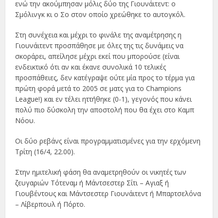
ενώ την ακούμπησαν μόλις δύο της Γιουνάιτεντ: ο
Σμόλινγκ κι ο Σο στον οποίο χρεώθηκε το αυτογκόλ.
Στη συνέχεια και μέχρι το φινάλε της αναμέτρησης η
Γιουνάιτεντ προσπάθησε με όλες της τις δυνάμεις να
σκοράρει, απείλησε μέχρι εκεί που μπορούσε (είναι
ενδεικτικό ότι αν και έκανε συνολικά 10 τελικές
προσπάθειες, δεν κατέγραψε ούτε μία προς το τέρμα για
πρώτη φορά μετά το 2005 σε ματς για το Champions
League!) και εν τέλει ηττήθηκε (0-1), γεγονός που κάνει
πολύ πιο δύσκολη την αποστολή που θα έχει στο Καμπ
Νόου.
Οι δύο ρεβάνς είναι προγραμματισμένες για την ερχόμενη
Τρίτη (16/4, 22.00).
Στην ημιτελική φάση θα αναμετρηθούν οι νικητές των
ζευγαριών Τότεναμ ή Μάντσεστερ Σίτι – Αγιαξ ή
Γιουβέντους και Μάντσεστερ Γιουνάιτεντ ή Μπαρτσελόνα
– Λίβερπουλ ή Πόρτο.