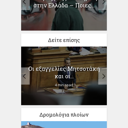
μόσια
εργα
στην Ελλάδα – Ποιες...
Δείτε επίσης
τική
Οι εξαγγελίες Μητσοτάκη
Ο Κο
υ –...
και οι...
4 min read
Δρομολόγια πλοίων