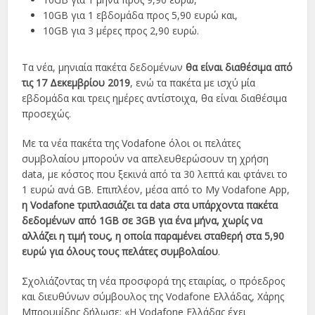
10GB για 1 εβδομάδα προς 5,90 ευρώ και,
10GB για 3 μέρες προς 2,90 ευρώ.
Τα νέα, μηνιαία πακέτα δεδομένων
θα είναι διαθέσιμα από
τις 17 Δεκεμβρίου 2019
, ενώ τα πακέτα με ισχύ μία
εβδομάδα και τρεις ημέρες αντίστοιχα, θα είναι διαθέσιμα
προσεχώς.
Με τα νέα πακέτα της Vodafone όλοι οι πελάτες
συμβολαίου μπορούν να απελευθερώσουν τη χρήση
data, με κόστος που ξεκινά από τα 30 λεπτά και φτάνει το
1 ευρώ ανά GΒ. Επιπλέον, μέσα από το My Vodafone App,
η Vodafone τριπλασιάζει τα data στα υπάρχοντα πακέτα
δεδομένων από 1GB σε 3GΒ για ένα μήνα, χωρίς να
αλλάζει η τιμή τους, η οποία παραμένει σταθερή στα 5,90
ευρώ για όλους τους πελάτες συμβολαίου
.
Σχολιάζοντας τη νέα προσφορά της εταιρίας, ο πρόεδρος
και διευθύνων σύμβουλος της Vodafone Ελλάδας, Χάρης
Μπρουμίδης δήλωσε: «Η Vodafone Ελλάδας έχει