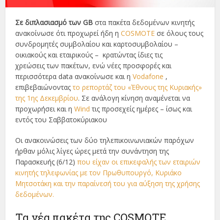
Σε διπλασιασμό των GB
στα πακέτα δεδομένων κινητής
ανακοίνωσε ότι προχωρεί ήδη η
COSMOTE
σε όλους τους
συνδρομητές συμβολαίου και καρτοσυμβολαίου –
οικιακούς και εταιρικούς – κρατώντας ίδιες τις
χρεώσεις των πακέτων, ενώ νέες προσφορές και
περισσότερα data ανακοίνωσε και η
Vodafone
,
επιβεβαιώνοντας
το ρεπορτάζ του «Έθνους της Κυριακής»
της 1ης Δεκεμβρίου
. Σε ανάλογη κίνηση αναμένεται να
προχωρήσει και η
Wind
τις προσεχείς ημέρες – ίσως και
εντός του Σαββατοκύριακου
Οι ανακοινώσεις των δύο τηλεπικοινωνιακών παρόχων
ήρθαν μόλις λίγες ώρες μετά την συνάντηση της
Παρασκευής (6/12)
που είχαν οι επικεφαλής των εταιριών
κινητής τηλεφωνίας με τον Πρωθυπουργό, Κυριάκο
Μητσοτάκη και την παραίνεσή του για αύξηση της χρήσης
δεδομένων.
Τα νέα πακέτα της COSMOTE