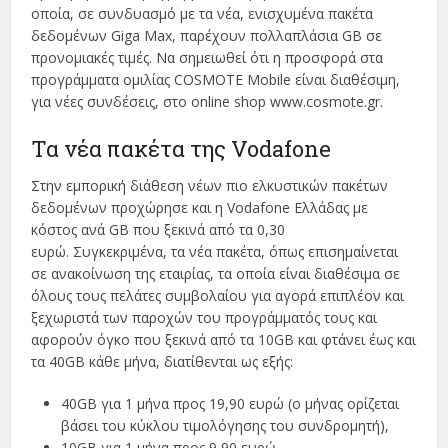
οποία, σε συνδυασμό με τα νέα, ενισχυμένα πακέτα
δεδομένων Giga Max, παρέχουν πολλαπλάσια GB σε
προνομιακές τιμές. Να σημειωθεί ότι η προσφορά στα
προγράμματα ομιλίας COSMOTE Mobile είναι διαθέσιμη,
για νέες συνδέσεις, στο online shop www.cosmote.gr.
Τα νέα πακέτα της Vodafone
Στην εμπορική διάθεση νέων πιο ελκυστικών πακέτων
δεδομένων προχώρησε και η Vodafone Ελλάδας με
κόστος ανά GB που ξεκινά από τα 0,30
ευρώ. Συγκεκριμένα, τα νέα πακέτα, όπως επισημαίνεται
σε ανακοίνωση της εταιρίας, τα οποία είναι διαθέσιμα σε
όλους τους πελάτες συμβολαίου για αγορά επιπλέον και
ξεχωριστά των παροχών του προγράμματός τους και
αφορούν όγκο που ξεκινά από τα 10GB και φτάνει έως και
τα 40GB κάθε μήνα, διατίθενται ως εξής:
40GB για 1 μήνα προς 19,90 ευρώ (ο μήνας ορίζεται
βάσει του κύκλου τιμολόγησης του συνδρομητή),
10GB για 1 μήνα προς 9,90 ευρώ,