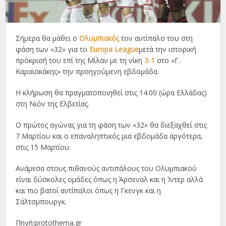
Σήμερα θα μάθει ο
Ολυμπιακός
τον αντίπαλο του στη
φάση των «32» για το
Europa League
μετά την ιστορική
πρόκρισή του επί της Μίλαν με τη νίκη
3-1
στο «Γ.
Καραϊσκάκης» την προηγούμενη εβδομάδα.
Η κλήρωση θα πραγματοποιηθεί στις 14:00 (ώρα Ελλάδας)
στη Νιόν της Ελβετίας.
Ο πρώτος αγώνας για τη φάση των «32» θα διεξαχθεί στις
7 Μαρτίου και ο επαναληπτικός μια εβδομάδα αργότερα,
στις 15 Μαρτίου.
Ανάμεσα στους πιθανούς αντιπάλους του Ολυμπιακού
είναι δύσκολες ομάδες όπως η Άρσεναλ και η Ίντερ αλλά
και πιο βατοί αντίπαλοι όπως η Γκενγκ και η
Σάλτσμπουργκ.
Πηγή:protothema.gr