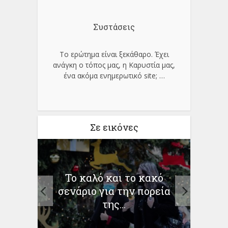
Συστάσεις
Το ερώτημα είναι ξεκάθαρο. Έχει
ανάγκη ο τόπος μας, η Καρυστία μας,
ένα ακόμα ενημερωτικό site;
…
Σε εικόνες
εται»
Το καλό και το κακό
Κυρ.
ς
σενάριο για την πορεία
δό
της...