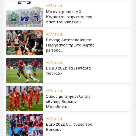
Αθλητικά
Με ανατροπή ο ΑΟ
Καρύστου στην επόμενη
φάση του κυπέλου
Αθλητικά
Γιάννης Αντετοκούνμπο:
Περήφανος πρωταθλητής
με τους...
Αθλητικά
EURO 2021: Τα ζευγάρια
των «16»
Αθλητικά
Σάλος με τη φανέλα της
εθνικής Βόρειας
Μακεδονίας...
Αθλητικά
Euro 2021: Oι… τύχες του
Ερικσεν