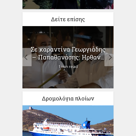
Δείτε επίσης
είωση
Σε καραντίνα Γεωργιάδης
τις
– Παπαθανάσης: Ηρθαν...
Τα
1 min read
Δρομολόγια πλοίων