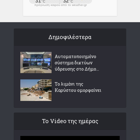
πρόγνωση καιρού από το weather.gr
Δημοφιλέστερα
Αυτοματοποιημένο
σύστημα δικτύων
ύδρευσης στο Δήμο...
Το λιμάνι της
Καρύστου ομορφαίνει
Το Video της ημέρας