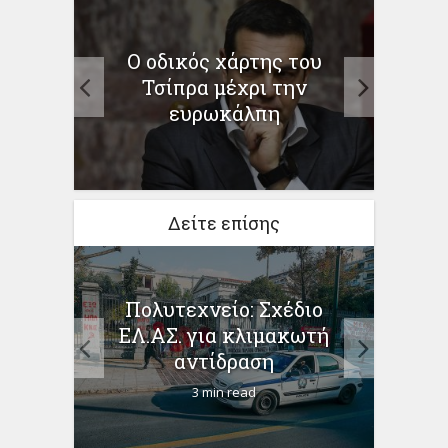
 την
Ο οδικός χάρτης του
Αγω
όσου
Τσίπρα μέχρι την
ευρωκάλπη
Δείτε επίσης
Πολυτεχνείο: Σχέδιο
Έτσ
δομής
ΕΛ.ΑΣ. για κλιμακωτή
Τσ
ου
αντίδραση
3 min read